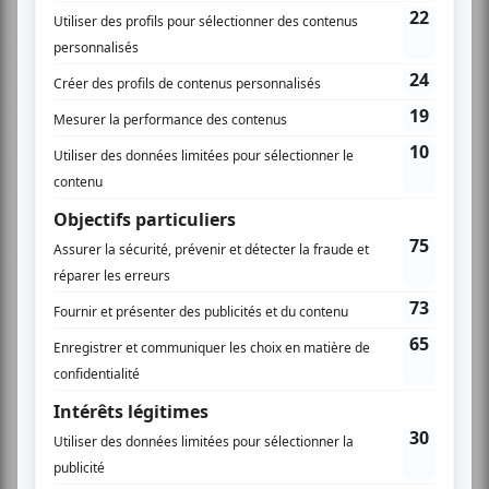
Ghislain Poirier n'a plus à faire ses preuves. DJ et producer,
il a fait vibrer les amplis à grands coups de basse dans des
clubs de partout au monde. Il est bien de chez-nous et a le
hip hop dans le sang. Empire Isis connaît le hip hop et le
pratique avec acharnement. La gangstress a sorti son
premier album Brand New Style cet hiver. Chaleur, reggae
et hip hop, rien de moins. Le collectif hip hop Sans Pression
revient sur la scène en présentant leur nouvel album
Sexxxy Client-Elle. Ils seront accompagnés de leur
nouvelle recrue Cobna.