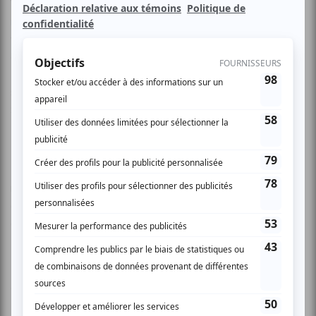
Vous aimez lâcher votre fou, danser jusqu’à la tombée de la
nuit, découvrir de nouveaux artistes et apprécier les
valeurs sûres. C’est donc en association avec la première
édition du Festival des Musiques du Monde du Collège
Montmorency que Scène1425 vous présente en
spectacle Omnikrom, Ghislain Poirier, Empire Isis, ainsi que
Sans Pression et Cobna.
Une soirée complète à vous bouger les fesses suivant les
rythmes de basse sur le terrain de soccer adjacent au
collège. Pour ceux qui sont peu familiers avec la brochette
d'artistes de la soirée, voici une brève présentation.
Le groupe électro-rap Omnikrom a sorti au printemps
dernier leur deuxième album Comme à la Télévision.
Toujours dans la même veine, c'est du beat en canne.