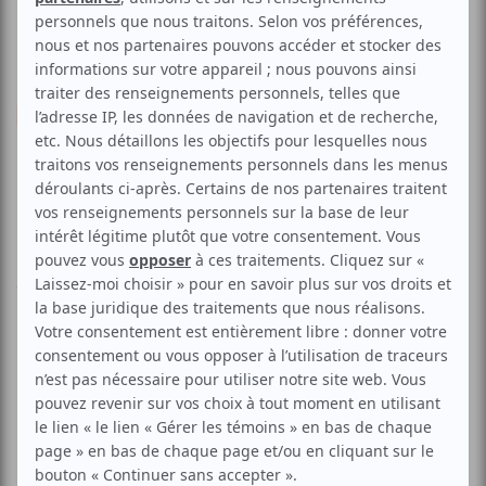
Musique
Electronique
Pop
Musique du monde
Soirée Urbaine | Festival
Musique du Monde
Aucune offre promotionnelle
disponible
Soyez les premiers avisés dès qu'il y aura une offre promo
pour Soirée Urbaine | Festival Musique du Monde:
INSCRIVEZ-VOUS
Le collège Momontrency et Scène1425 ont pensé à vous.