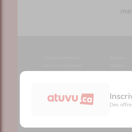
À propos d'atuvu.ca
Musique
Inscrire un événement
Théâtre
Annoncer avec nous
Danse
Devenir membre
Humour
Charte du membre
Cirque
Inscr
Des offr
4521 Boul. Saint-Laurent, Montréal, QC H2T 1R2,
Canada
Le nouveau site atuvu.ca a reçu le soutien du Fon