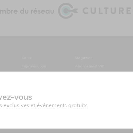
Conte
Magazine
Improvisation
Abonnement VIP
Magie
Archives
Cinéma
Divers
ivez-vous
es exclusives et événements gratuits
© Copyright ATUVU.CA Tous droits
réservés
ds du Canada pour les périodiques