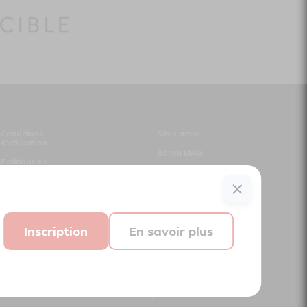
Conditions
Sites amis:
d'utilisation
Baron MAG
Politique de
confidentialité
Bible Urbaine
Nous contacter
Le Canal Auditif
Sors-tu.ca
Inscription
En savoir plus
Suivez-nous