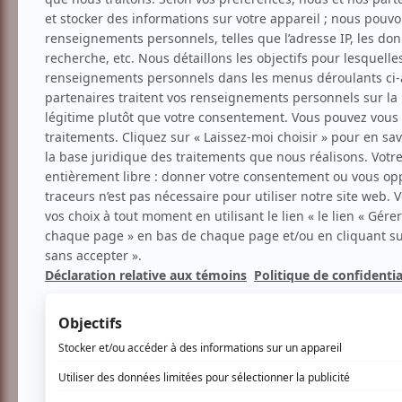
Musique
Musique du monde
Rheô
Aucune offre promotionnel
Soyez les premiers avisés dès qu'il y a