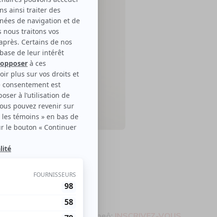
le disponible
ura une offre promo pour Rheô:
INSCRIVEZ-VOUS