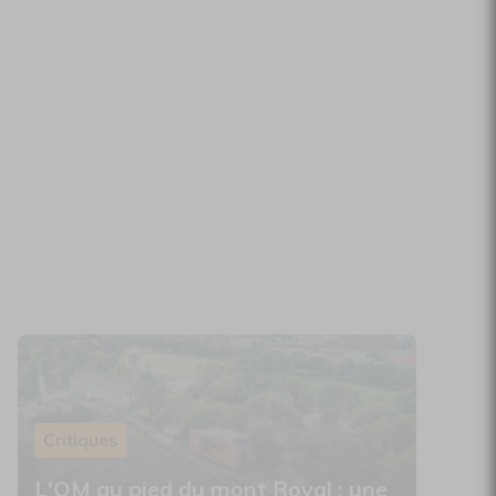
Critiques
L'OM au pied du mont Royal : une