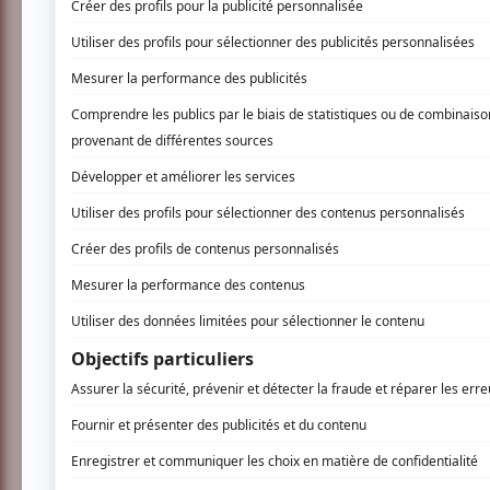
Rheô est la racine grecque du mot rythme et 
explorateur de rythmes et traditions, Patric
flûte japonaise, vielle à roue, percussions j
contemporaine.
www.patrickgrahampercussion.com
AUCUN COMMENTAIRE
Vous devez être connecté p
Connectez-vous ici.