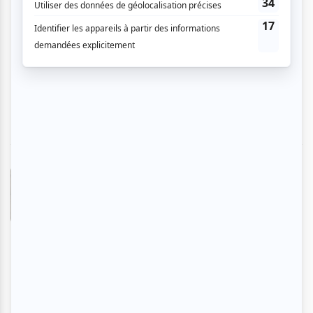
son oeuvre sur Zelda est une seconde belle
découverte. J'ai aimé aussi l'utilisation des
images et fondus sur grand écran qui
accompagnaient la musique et aidaient à nous
plonger davantage dans le thème musical.
Johanne B.
- 2010-06-13 16:28:51
Pièces musicales des meilleurs films; idée
géniale! Excellent du début à la fin. Très beau
théâtre, très confortable, excellent acoustique; il
a intérêt à se faire connaître. Très bonne
performance de l'artiste d'ouverture qui a
interprété 3 magnifiques chansons de Charles
Aznavour; une très belle voix et juste, mais une
amélioration de la prononciation serait
souhaitable, malgré sa belle voix, nous ne