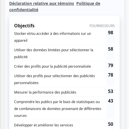
depuis janvier 2008 bénéficie du support inestimable du
Centre Leonardo DaVinci où il a maintenant établi sa
résidence, a débuté sa nouvelle saison 2009-2010 avec
grand succès.
Cet orchestre à vents et percussions existant depuis
1989, réuni des musiciens issuent de la communauté de la
grande région de Montréal dans le but de favoriser
l'épanouissement musical de chacun et de produire des
concerts de qualité.
Maintenant, le groupe offre une saison musicale complète
au Théâtre Mirella & Lino Saputo, les concerts sont offerts
à prix modique. Cela, sans compter les participations à des
activités spéciales telles des levées de fonds pour