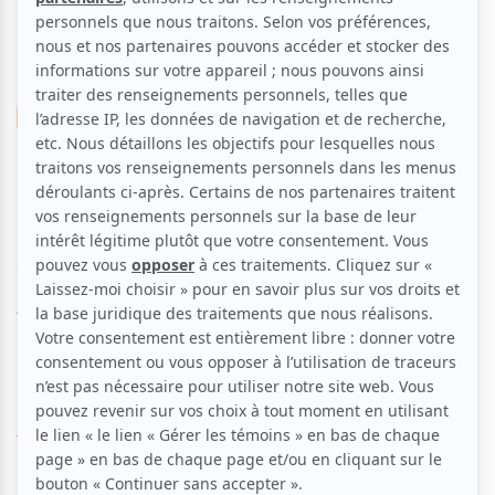
Musique
Classique
Pop
Orchestre Harmonie
Leonardo Da Vinci
Voir les avis -->
Aucune offre promotionnelle
disponible
Soyez les premiers avisés dès qu'il y aura une offre promo
pour Orchestre Harmonie Leonardo Da Vinci:
INSCRIVEZ-
VOUS
L'orchestre d'Harmonie Leonardo DaVinci (L'OHLDV) qui