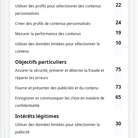
différents organismes (Centraide, Le Portage, pour ne
nommer que ceux-ci) et la participation occasionnelle au
Festival des Harmonies et Orchestres Symphonique du
Québec (à Sherbrooke) et à certains évènements officiels.
Il est important aussi de noter que l'OHLDV (alors
l'Ensemble Philharmonique) a été le premier orchestre à
vents à se produire dans une institution carcérale
canadienne (1991).
4 COMMENTAIRES DES MEMBRES
X.
- 2010-07-16 00:47:15