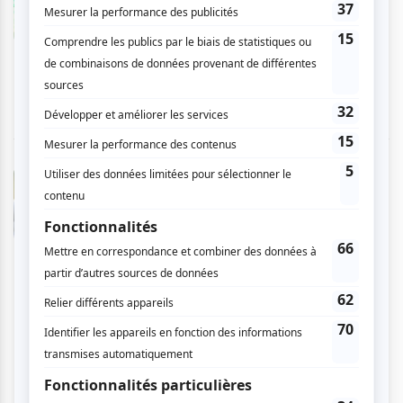
De la bonne musique! Un orchestre éblouissant,
de la musique de film qu'il fait bon réentendre.
C'est à voir!
Andrée L.
- 2010-06-14 03:47:25
Découvertes Nous avons passé une belle soirée
et je me promets d'aller voir le spectacle de
Serge en avril prochain. Il nous a donné un
avant-goût de son grand talent et nous a
remués avec ses choix d'Aznavour. L'orchestre
nous a allègrement transportés à travers un
tourbillon de notes et de souvenirs des films
marquants. Le chef d'orchestre, nous montrant
dans ses introductions son sens de l'humour et
de la mise en scène, a fait de bons choix de
pièces qui le touchaient et nous ont rejoints. Sa
présentation d'un jeune artiste montant et de