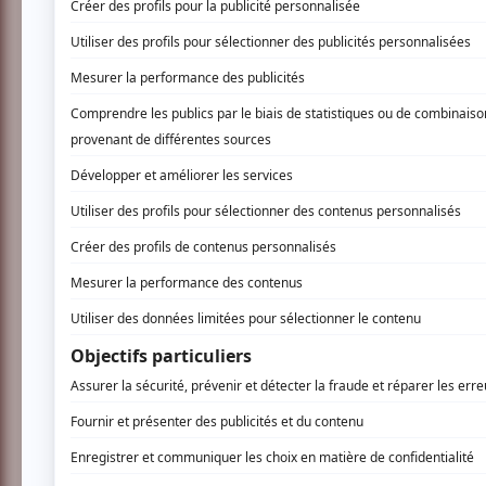
VOUS
Depuis près de 40 ans, Morgan Davis a joué 
Son style est issu d'une riche tradition de c
contemporaines distillé avec esprit et une 
Il a joué en première partie des plus grands
Albert Collins et Eric Bibb. Un point culmina
Morgan a partagé la scène avec Colin Linden
Gene Taylor, Sue Foley, Ray Bonneville, Car
www.morgandavis.com
AUCUN COMMENTAIRE