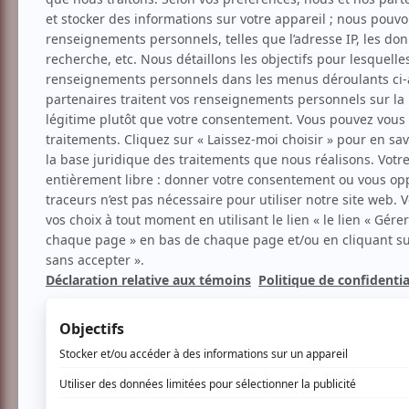
Musique
Blues
Morgan Davis
Aucune offre promotionnel
Soyez les premiers avisés dès qu'il y a