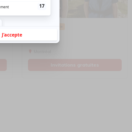
Cinéma
Comédie
Compostelle
Montréal
Invitations gratuites