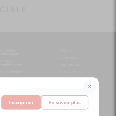
Conditions
Sites amis:
d'utilisation
Baron MAG
Politique de
confidentialité
Bible Urbaine
Nous contacter
Le Canal Auditif
Sors-tu.ca
Suivez-nous
Inscription
En savoir plus