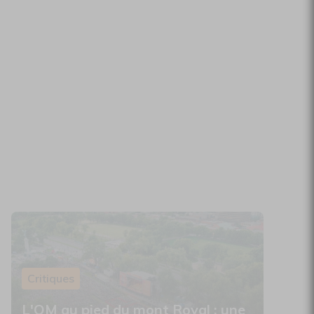
Critiques
L'OM au pied du mont Royal : une