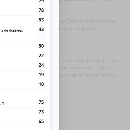
partout à travers le Canada, les États-Unis et en Europe.
ountry blues, ainsi que de ses propres compositions
grande dose d'humour.
: Willie Dixon, John Lee Hooker, Albert King, John Hammond,
nt de sa carrière a été le soutien le phénoménal Dr John.
, qui a aussi produit son deuxième album, James Harmon,
los DelJunco.