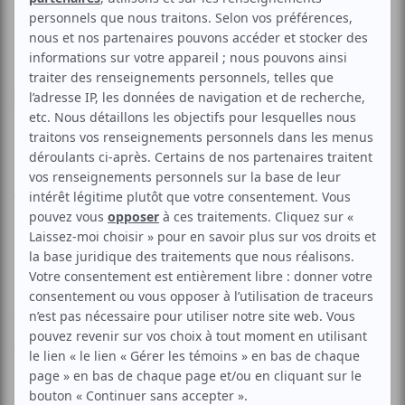
Musique
Classique
Melody Yuan
Aucune offre promotionnelle
disponible
Soyez les premiers avisés dès qu'il y aura une offre promo
pour Melody Yuan:
INSCRIVEZ-VOUS
Voyez Melody Yuan, une jeune violoniste chinoise qui a
remporté en mars 2009, à l’âge de 11 ans, le premier prix
du Yenkelevich International Violin Competition à Omsk,
Russie. Les membres du jury l’ont reconnue alors comme