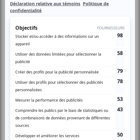
l'une des violonistes les plus douées de son groupe d'âge
dans le monde, aujourd'hui.
C’est grâce à l’aimable collaboration de M. Taras Gabora,
professeur de violon émérite du Conservatoire d’Oberlin,
États-Unis, de l’Université McGill, du Conservatoire de
Musique de Montréal, de l’Université de la Colombie-
Britannique et de l’Académie de musique de Vancouver et
fondateur du Festival international Casalmaggiore, en Italie
que vous aurez le privilège de voir cette jeune virtuose d’à
peine treize ans.
Elle sera accompagnée par la pianiste chilienne Alejandra
Cifuentes Diaz qui s’est produite en récital solo à la Place
des Arts, la saison dernière, et en Algérie avec l’Orchestre
Symphonique National d’Alger, en décembre 2008.