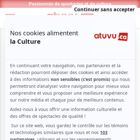
Passionnés de spectacles et de culture