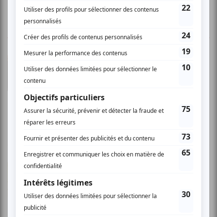
3 COMMENTAIRES DES MEMBRES
Claire D.
- 2012-03-26 22:37:24
Beauté cinématographique À voir et à revoir. La
générosité peut accomplir de grandes choses.
Belle qualité de dessin.
Gabrielle N.
- 2011-04-26 15:57:15
Magnifique Un film d'animation ou les dessins
sont tellement bien exécutés qu'on oublie
parfois que ce sont des dessins. De plus ils sont
beaux et remplis de détails que l'on aimerait