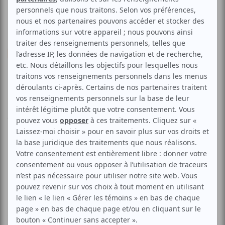
Cinéma
Animation
L'illusionniste
Voir les avis -->
Aucune offre promotionnelle
disponible
Soyez les premiers avisés dès qu'il y aura une offre promo
pour L'illusionniste:
INSCRIVEZ-VOUS
L’illusionniste est l’histoire de deux chemins qui se croisent.
Le premier est celui d’un artiste de music-hall vieillissant,
contraint de voyager sans cesse plus loin, de villes en