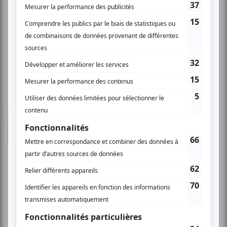
admirer plus longtemps. Une belle petite
histoire ou les paroles sont absentes, elles
seraient d'ailleur inutile tellement les images
disent tout.
Jean-Marc F.
- 2011-03-08 02:59:41
Un bijou! Une belle soirée! De l'animation sans
parole, sans 3D, à l'ancienne, quand c'est bien
fait, c'est un régal. Un scénario qui nous fait
rire, sourire et presque pleurer. Les détails hors
champs et les cadrages nous font presque
oublier que ce sont des dessins. À revoir! iFOFO