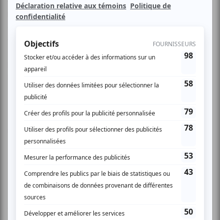
villages, pour présenter son numéro de magie dans des
lieux de plus en plus confidentiels. Le second est celui
d’une jeune fille naïve, Alice, qui possède encore la
capacité d’émerveillement de l’enfance. Touchée par la
gentillesse que l’illusionniste lui témoigne, elle décide de ne
plus le quitter. Elle ignore encore qu’elle l’aime comme un
père; il sait déjà qu’il l’aime comme sa fille.
Un film de Sylvain Chomet, dessinateur, auteur et
réalisateur des Triplettes de Belleville (2003)
Grande-Bretagne/France | 2010 | 80 min.
Film d’ouverture du Festival d’animation d’Annecy en 2010
et sélectionné aux 60e Berlinales