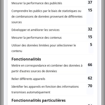
Modérateur : François Cardinal, journaliste à
l’environnement à La Presse.
www.onf.ca/cinerobotheque
2 COMMENTAIRES DES MEMBRES
Marie-Dominik L.
- 2008-05-28 04:00:00
Excellent! j'ai adoré l'idée de présenter un
documentaire suivi d'un panel avec des
intervenants terrain.