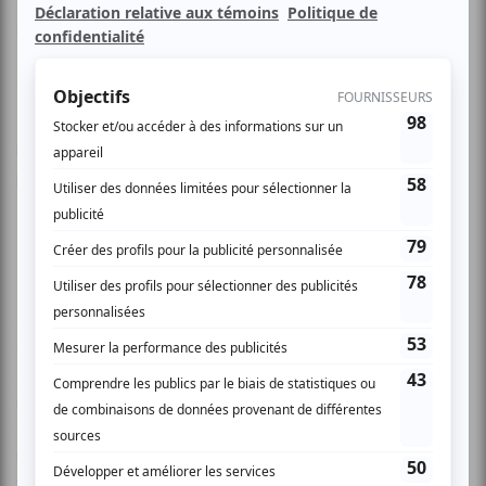
environnementaux chaque année : une problématique
mondiale.
Les membres de atuvu.ca qui auront réservé en ligne,
bénéficieront d’un laissez-passer de deux heures pour les
postes de cinéma individuels.
Présenté dans le cadre de l'événement Écran Vert.
Ce documentaire percutant et engagé nous plonge au
cœur du réchauffement climatique et de l’exploitation
effrénée des ressources naturelles. De par le monde, des
millions de personnes sont réduites chaque année au
déplacement forcé. Que ce soit aux Maldives, au Brésil ou
même plus près de nous, ici, au Canada, les récits
troublants de ces êtres humains déracinés se recoupent.