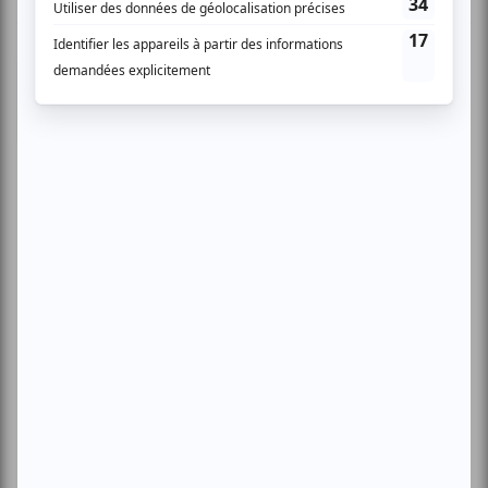
- 2008-05-27 04:00:00
Documentaire choc Encore une belle
démonstration de l'incurie du monde occidental
qui brule les ressources et ne respecte pas le
droit a la vie dans un climat serein et libre de
tout danger, autant dans des pays dits civilisés
comme le Canada et d'autres tels le Brésil qui,
au risque de déterioration irréversible du
climat et de la qualité de l'air, de l'eau et de la
terre, pronent la consommation tout azimut et
le développement économique sauvage. A
quand notre réveil et notre mandat clair a ceux
qui nous gouvernent de prendre les
responsabilités de protéger notre planète, de
vivre au rythme décent, en respectant l'écologie
d'emblée au lieu d'attendre les drames qui
pointent à nos horizons.