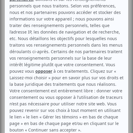
EP TROY
Aucune offre promotionnelle
disponible
Soyez les premiers avisés dès qu'il y aura une offre promo
pour Le R Premier - Lancement du EP TROY:
INSCRIVEZ-
VOUS
Le R Premier lance son EP TROY au Le Ministère à
Montréal le 12 mai 2026 lors d’un concert immersif où rap
poétique et afro-futurisme prennent vie sur scène. Entre
intensité, images et narration, l’artiste propose une
expérience rare et habitée, qui promet un moment de
connexion puissant et mémorable avec le public.