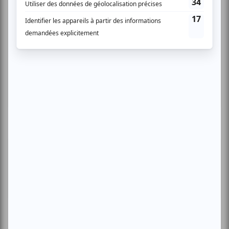
Musique
Québécoise
Pop franco
Variété
Festival Colline
Lac-Mégantic
Plusieurs offres promo