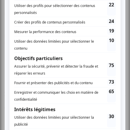
https://www.lerpremier.com/
https://lepointdevente.com/billets/mns260512001?
lang=fr
AUCUN COMMENTAIRE
Vous devez être connecté pour
donner un avis.