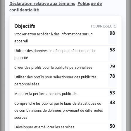
du Québec avec un nouvel opus très attendu, Encore, en
magasin le 8 avril prochain. Pour cet album, Ironik et Narkoi
se sont entourés d’artistes québécois connus et reconnus
par les amateurs du genre dont Dupuis, Papaz, Dramatik
(Muzion), Cobna, Samian, AnodaJay, Jennifer Silencieux,
Damien, Ray Ray et Dj Manifest.
Le premier extrait de l’album « On est back » fera son
apparition sur les ondes radiophoniques à la fin mars. Un
vidéoclip de grande envergure vient d’ailleurs tout juste
d’être tourné et sera présenter à Musique Plus pour la
sortie du disque.
En 2008, L’Assemblée fête également ses 10 ans de
carrière. Un événement qu’Ironik et Narkoi souhaitent
célébrer avec leurs fans, partout au Québec.