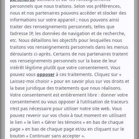
Musique
Rap / Hip-Hop
L'Assemblée - Encore
Aucune offre promotionnelle
disponible
Soyez les premiers avisés dès qu'il y aura une offre promo
pour L'Assemblée - Encore:
INSCRIVEZ-VOUS
Spectacle promotion de l'album "ENCORE".
L’incontournable duo envahit de nouveau la scène Hip Hop