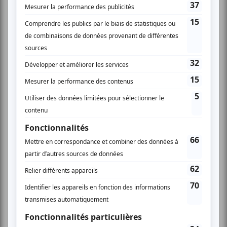
Festival Colline
Musique
Québécoise
Pop franco
Variété
Festival Colline
Lac-Mégantic
Plusieurs offres promo