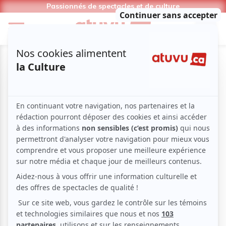
Passionnés de spectacles et de culture