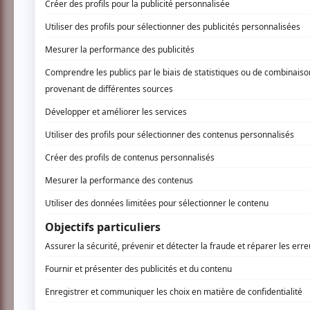
Soyez les premiers avisés dès qu'il y au
INSCRIVEZ-VOUS
Dans ce nouveau rendez-vous avec le public, 
son dernier spectacle. Tel quel, franc, honnê
Venez découvrir son « grenier à idée »! Avec
font de lui un des humoristes les plus appréci
deviennent des monologues hilarants.
Ça promet! Après avoir prétendu ne jamais re
Jean-Michel Anctil renoue avec la scène et qu
En nomination à l’ADISQ pour le spectacle d