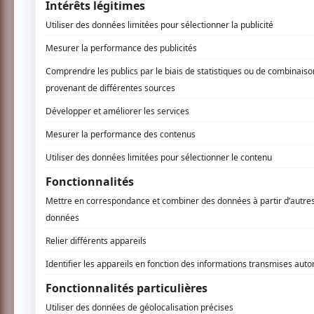
www.jeanmichelanctil.com
22 COMMENTAIRES DES ME
Louise M.
- 2013-11-04 13:16:35
Du bonbon !! Voir un spectacl
plaisir renouvelé. Quel jtale
rire et entrer des moments d
notre vie. Il faudrait le clô
!!!
Louise M.
- 2011-09-27 03:39:37
Bravo! Toujours égal à lui-mê