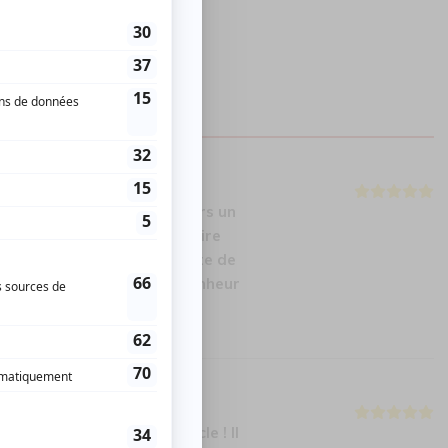
MBRES
e de Jean-Michel est toujours un
nt cet homme a pour nous faire
e plaisir par la grande porte de
ner. Bravo Jean-Michel. Du Bonheur
me Bravo pour son spectacle ! Il