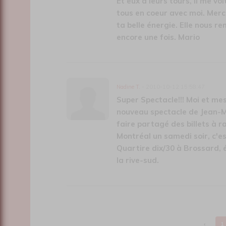
Et eux à leurs tours, il me voi
tous en coeur avec moi. Merc
ta belle énergie. Elle nous re
encore une fois. Mario
Nadine T.
- 2010-10-12 15:58:47
Super Spectacle!!! Moi et mes
nouveau spectacle de Jean-Mi
faire partagé des billets à ra
Montréal un samedi soir, c'est
Quartire dix/30 à Brossard,
la rive-sud.
‹
1