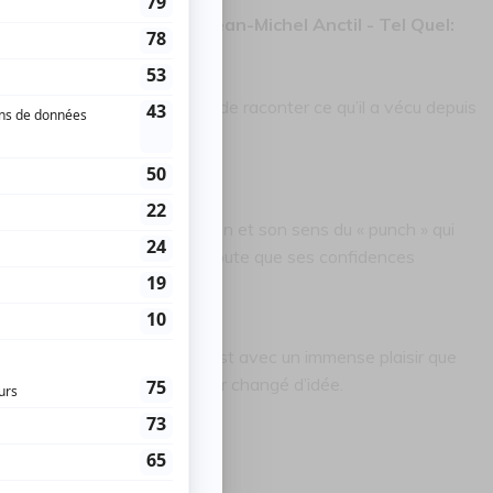
ra une offre promo pour Jean-Michel Anctil - Tel Quel:
Jean-Michel Anctil a envie de raconter ce qu’il a vécu depuis
te et intime!
 son grand talent de comédien et son sens du « punch » qui
é du public, il ne fait aucun doute que ses confidences
monter sur les planches, c’est avec un immense plaisir que
’il nous fait le cadeau d’avoir changé d’idée.
’humour de l’année.