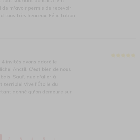
t tout souriant donc ils rient
i de m'avoir permis de recevoir
nd tous très heureux. Félicitation
 4 invités avons adoré le
chel Anctil. C'est bien de nous
bais. Sauf, que d'aller à
 terrible! Vive l'Étoile du
 étant donné qu'on demeure sur
2
3
4
5
›