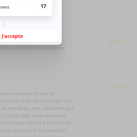
 versatile , passe d'un
e aisance désopilante.
de la vulgarité des sacres ce
Bravo et encore bravo. Je
 mental et les personnages que
 de son show, sont similaires aux
. Ça fait déjà deux semaines
 encore Jean-Michel à travers les
ts de rire juste à les regardés.