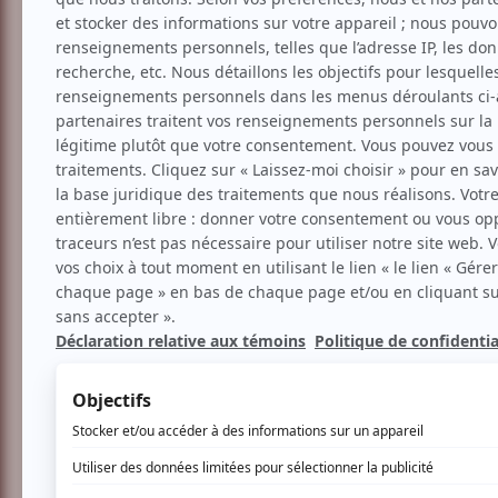
Humour
Stand-up
Jean-Michel Anctil - T
Voir les avis -->
Aucune offre promotionnel