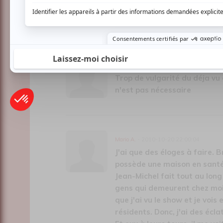
nous fera toujours rire. Il est
personnage à l'autre avec un
Marie N.
- 2010-11-10 14:01:07
Trop de vulgarité du déja vu 
n'est pas nécessaire
Mario A.
- 2010-10-20 22:00:04
J'ai que des éloges à faire. 
possède une maison en santé
Jean-Michel fait tout au long
gens qui demeurent chez moi
que j'ai vu le show et je vois
résidents. Donc, j'ai des écla