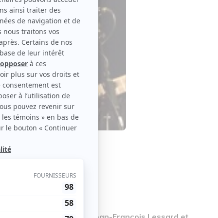
 et Fanch
le disponible
ura une offre promo pour Jean-François Lessard et