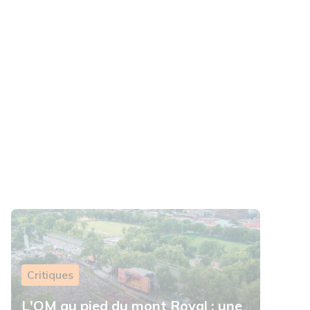
Critiques
L'OM au pied du mont Royal : une