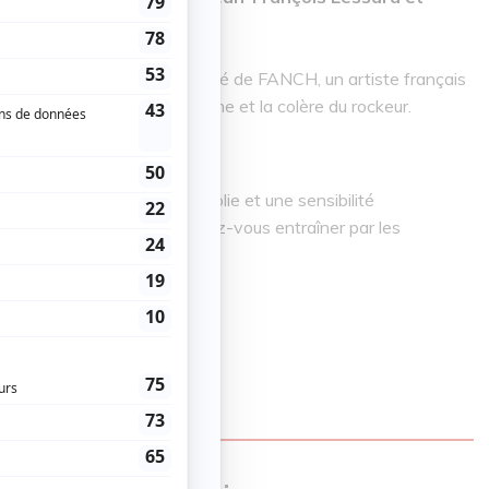
e, plus intimiste accompagné de FANCH, un artiste français
tue entre la douceur de l'intime et la colère du rockeur.
ntant avec une fougue, une folie et une sensibilité
re Verville au piano, laissez-vous entraîner par les
es d'un Québécois du monde…