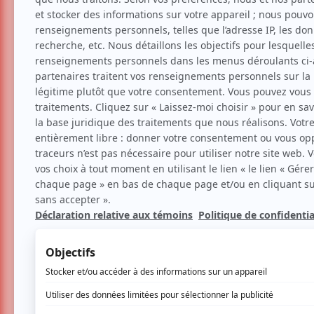
Musique
Française
Festive
Musique du monde
Jean-François Lessard
Aucune offre promotionnel
Soyez les premiers avisés dès qu'il y a