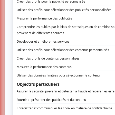
Fanch:
INSCRIVEZ-VOUS
Lessard nous présente son nouveau spectacl
qui a joué aux côtés de Tryo et Anaïs. Il se si
Sur scène, il raconte, grimace, gesticule, cha
surprenantes. Maintenant accompagné de Pier
musiques à texte, engageantes et déjanté
www.jeanfrancoislessard.com
AUCUN COMMENTAIRE