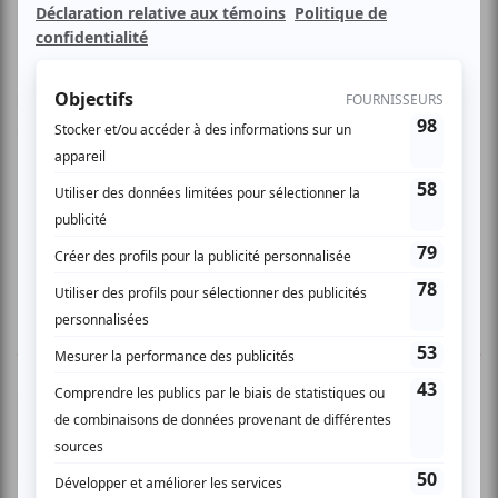
Laissez-vous envoûter par une expérience du genre big
band avec Jean Bonneau et son quartet composé des
musiciens: Sylvain Houle (saxophone), Simon Lapointe
(piano), Jonathan DeGagné (drums), Benoit Lacombe
(contrebasse). Ceux-ci vous transporteront littéralement
dans ces belles années avec l'ambiance d'un superbe
cabaret.
1 COMMENTAIRE DE MEMBRE
Louis S.
- 2007-12-03 04:00:00
Les Bonnettes en rappel ! Belle soirée relaxe au
Pharaon Lounge : nous étions aux premières
loges pour apprécier la dextérité des musiciens