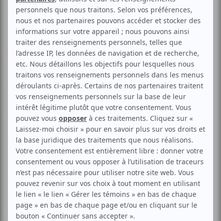
Musique
Jean Bonneau et son quartet
Voir les avis -->
Aucune offre promotionnelle
disponible
Soyez les premiers avisés dès qu'il y aura une offre promo
pour Jean Bonneau et son quartet:
INSCRIVEZ-VOUS
Une soirée sexy jazzy où vous aurez l'occasion d'assister
à l'interprétation des meilleurs crooners tels les Bublé,
Sinatra, Aznavour et bien d'autres.