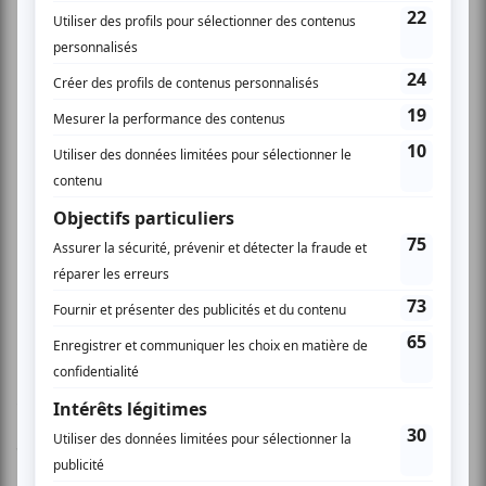
que Jean Bonneau sait mettre en valeur. Le
crooner fait craquer les dames au son des
classiques de Frank Sinatra, mais c’est avec le
succès plus rythmé de Ray Charles, Hit the road
Jack, et la belle complicité de ses Bonnettes,
qu’il a vraiment cassé la baraque. Pas étonnant
que cette pièce ait fait l’objet du rappel, à la
demande générale ! S’il y a un bémol à retenir,
c’est dans l’étroitesse des lieux; mais quand on
a à se frayer un chemin entre les tables on s’en
accommode raisonnablement; que ce soit en
bon Québécois, en adoptant le profil égyptien
propre à l’endroit… ou en bon musicien, en
ouvrant le chemin avec un sax devant soi !
Vous devez être connecté pour