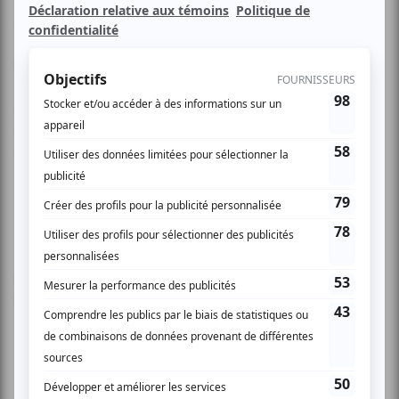
Avec le printemps qui s’annonce, préparez-vous à un vent
de fraîcheur! Janic fera des apparitions sur la scène
musicale québécoise où elle brûlera littéralement la scène!
Possédant une énergie unique mélangée à une profondeur
exquise, Janic transporte chacun de ses spectateurs dans
son univers fascinant. Un son pop acoustique sobre et
dépouillé, une voix juste, chaude, puissante et sensuelle.
L’artiste accompagnée de ses musiciens nous dévoilera
son répertoire de compositions originales comprenant les
6 plages de son album. Ce spectacle aux accents pop et
rock permettra au public de découvrir plus en profondeur
l’univers de cette talentueuse jeune chanteuse.
C'est rat...