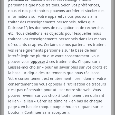
Musique
Pop franco
Janic
Aucune offre promotionnelle
disponible
Soyez les premiers avisés dès qu'il y aura une offre promo
pour Janic:
INSCRIVEZ-VOUS
Janic est une artiste émergente, auteure-compositrice-
interprète venant de lancer son album "Qui suis-je?"