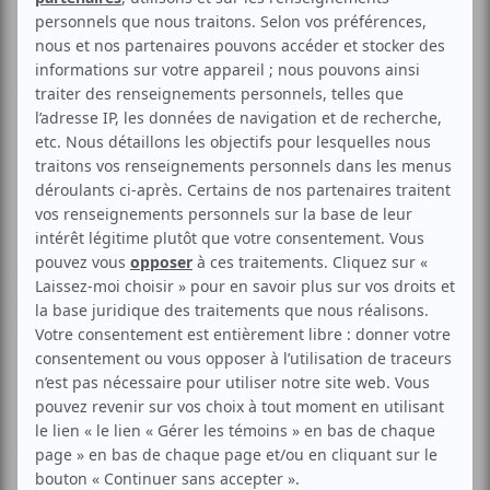
Hommage à Foo Fighters
Aucune offre promotionnelle
disponible
Soyez les premiers avisés dès qu'il y aura une offre promo
pour Hommage à Foo Fighters:
INSCRIVEZ-VOUS
Revivez l'énergie, les riffs et la puissance des Foo Fighters
avec Fighters Forever. Chaque note, chaque solo et
chaque instrument est reproduit à la perfection pour un
show rock authentique.
• Son et instruments fidèles aux Foo Fighters;
• Répertoire complet : des classiques aux morceaux
récents;
• Spectacle live explosif, énergie et ambiance garanties.