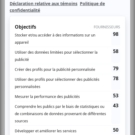
Fighters Forever, c'est le Foo Fighters live au Québec. Prêt
à vibrer ?
https://www.facebook.com/p/Fighters-Forever-Tribute-
61568432704694/
Fighters Forever
AUCUN COMMENTAIRE
Vous devez être connecté pour
donner un avis.
Connectez-vous ici.