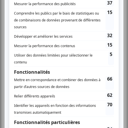
Musique
Québécoise
Pop franco
Variété
Festival Colline
Lac-Mégantic
Plusieurs offres promo