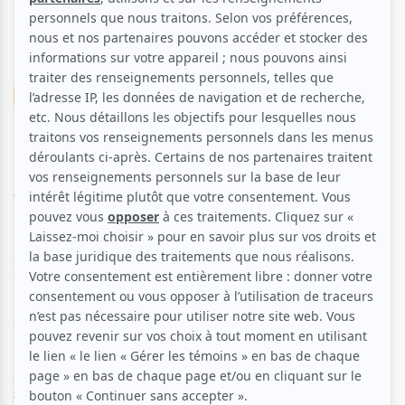
Musique
Pop
Electronique
Française
Gaële & Recepteurz
Aucune offre promotionnelle
disponible
Soyez les premiers avisés dès qu'il y aura une offre promo
pour Gaële & Recepteurz:
INSCRIVEZ-VOUS
Gaële:
Une incontournable de la relève québécoise! Métissage
culturel et musical, alliage de sonorités électro-pop et de
tradition française, l'album Cockpit dévoile l'univers