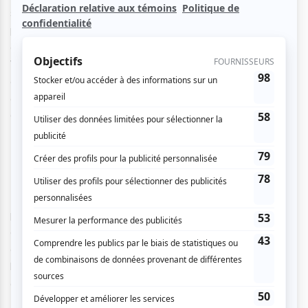
singulier de Gaële. Tout simplement rafraîchissante et
pétillante, Gaële nous invite dans son univers poétique qui
colle à la peau. Lauréate du Festival en chanson de Petite-
Vallée en 2005, finaliste du Festival International de la
chanson de Granby en 2005 puis récipiendaire du prix
d'interprétation au Festival Pully Lavaux à l'heure du
Québec (Suisse)!
Recepteurz
Nouvelle formation électro-live! Déjanté, inventif et
poétique! Dans un cockpit d'astronef russe, deux foetus
épileptiques furent attaqués par des micro-ondes
extraterrestres. Recueillis ensuite par Albator, ils apprirent
l'art des termites et la mélodie des lasers. Ils errent depuis
à Montréal au rythme déjanté des engrenages rouillés.