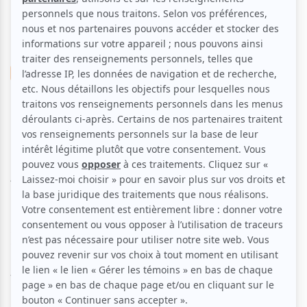
Musique
Electronique
Pop franco
Foule Statik | Party Électro
Pop
Aucune offre promotionnelle
disponible
Soyez les premiers avisés dès qu'il y aura une offre promo
pour Foule Statik | Party Électro Pop:
INSCRIVEZ-VOUS
Vous aimez l'Électro PoP?