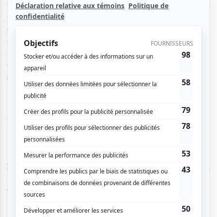
film qui récemment talonna Iron Man 2 au box-office thaï, il
y a, certes, des hôtesses de l’air, un beau docteur héroïque,
une gentille fillette, un groupe de trash métal, des
adolescentes trop mignonnes, un drogué shooté au venin
de serpent et une mémé sénile prêchant l’apocalypse et la
vengeance des esprits. Mais il y a surtout des hordes de
reptiles féroces ne voulant qu’une chose: les bouffer!
www.nouveaucinema.ca
AUCUN COMMENTAIRE
Vous devez être connecté pour
donner un avis.