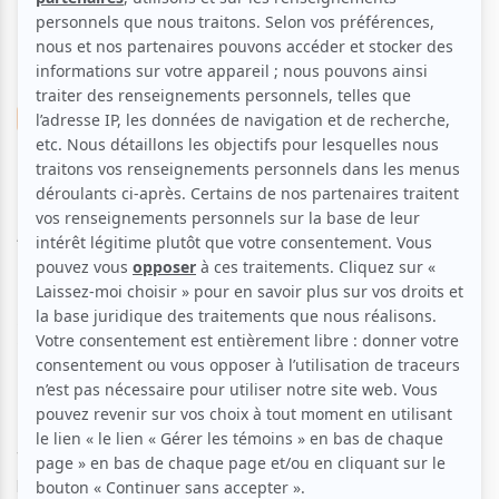
Cinéma
Action
FNC | The Intruder
Aucune offre promotionnelle
disponible
Soyez les premiers avisés dès qu'il y aura une offre promo
pour FNC | The Intruder:
INSCRIVEZ-VOUS
Nong Ngoo Hao (aka «Marais du Roi cobra»), banlieue de
Bangkok. Depuis la construction du nouvel aéroport de la
ville, les gens survivent à l’horreur de se retrouver assiégé
par des milliers de cobras tueurs supranaturels. Dans ce