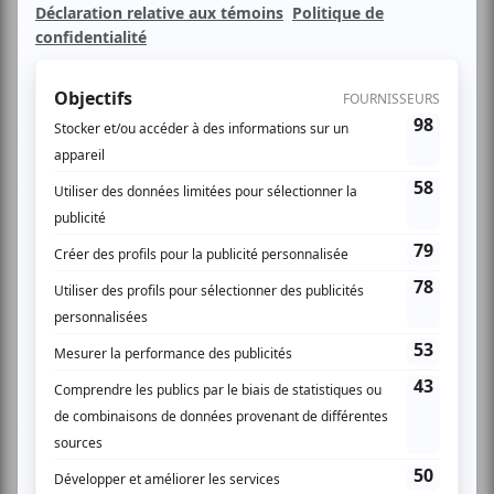
attend un deuxième enfant de son père incestueux. Elle vit
à Harlem avec sa mère Mary qui partage son temps entre
arnaquer l’aide sociale, fumer des clopes avachie devant la
télé et traiter sa fille en esclave. Virée de l’école, Precious
parvient à trouver une place dans une école alternative où
elle rencontre d’autres filles tout aussi paumées qu’elle et
une prof unique, Miss Blu Rain.
Pour son deuxième film, Lee Daniels (Shadowboxer) a eu
tous les honneurs : les chanteurs Lenny Kravitz, Mariah
Carey et Mo’Nique dans sa distribution, et trois prix dont le
Prix du public et le Grand Prix, au Festival de Sundance!
Rien d’étonnant à ce succès puisque le cinéaste a choisi
d’adapter un des livres les plus bouleversants et les plus
riches des années 90 : Push, de la poétesse urbaine
Sapphire, une relecture contemporaine et vibrante de La
Couleur pourpre d’Alice Walker mâtinée de Dickens.