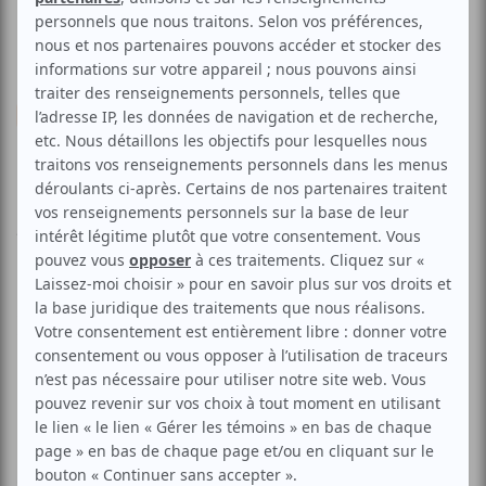
Cinéma
Drame
Familial
FNC | Precious
Aucune offre promotionnelle
disponible
Soyez les premiers avisés dès qu'il y aura une offre promo
pour FNC | Precious:
INSCRIVEZ-VOUS
Présenté dans le cadre du Festival du nouveau cinéma.
Claireece Precious Jones a 16 ans, est obèse, illettrée et