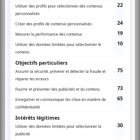
Donnant vie à ce récit avec imagination, énergie et
beaucoup d’effets, Precious fait aussi découvrir la jeune
actrice Gabourey «Gabby» Sidibe qui, entre force vitale et
vulnérabilité extrême, donne à ce personnage battu par la
vie tout le supplément d’âme nécessaire à la rendre
poignante. Helen Faradji
États -Unis | 2008 | 105 min. | couleur | 35mm | v.o.
anglaise | int. : Gabourey Sidibe | Mo’Nique | Paula Patton |
Lenny Kravitz | Mariah Carey
Contact : Maple Pictures
www.nouveaucinema.ca