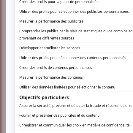
will grow:
INSCRIVEZ-VOUS
Film présenté dans le cadre du Festival du 
Les œuvres d’Anselm Kiefer, artiste majeur d
Musée d’art contemporain de Montréal, en 
Chaleureusement reçu au Festival de Cannes,
Joseph Fiennes) est une splendide immersion 
sur 35 hectares d’un «atelier-colline» acheté
reliées par un réseau de tunnels, de grottes,
disséminés objets totémiques, sculptures miné
un village fantôme mais «habité», comme les 
www.nouveaucinema.ca