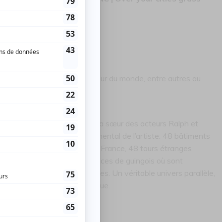
nouveau cinéma.
e notre époque, ont fait le tour du monde, entre autres au
2006.
 le film de Sophie Fiennes (la sœur des acteurs Ralph et
dans le projet le plus monumental de l’artiste: 48 bâtiments
s par Kiefer dans le sud de la France, 48 tours étranges
 de ponts, de cryptes, 48 édifices de guingois où sont
rales, peintures gigantesques. Un véritable univers parallèle,
traces d’une civilisation perdue.