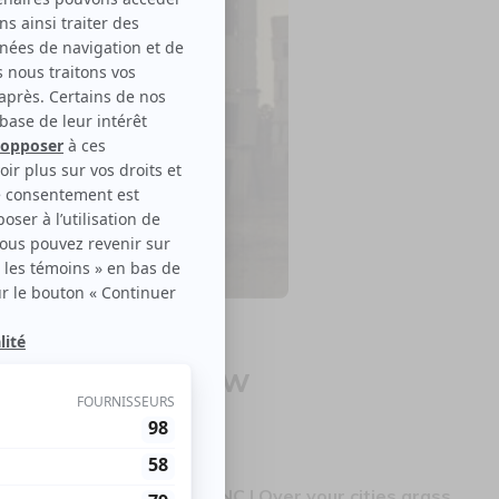
 grass will grow
le disponible
ra une offre promo pour FNC | Over your cities grass