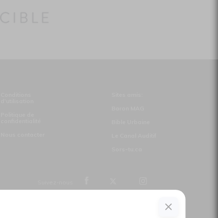
Conditions
Sites amis:
d'utilisation
Baron MAG
Politique de
confidentialité
Bible Urbaine
Nous contacter
Le Canal Auditif
Sors-tu.ca
Suivez-nous