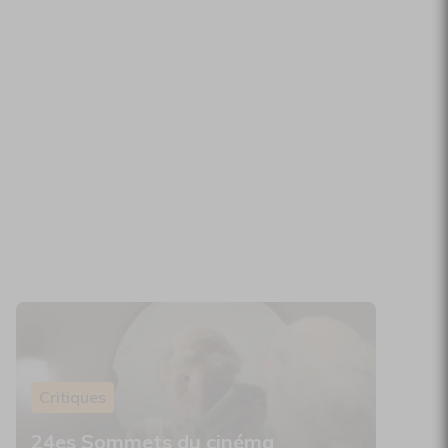
Critiques
24es Sommets du cinéma