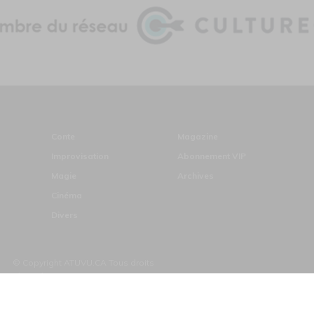
Conte
Magazine
Improvisation
Abonnement VIP
Magie
Archives
Cinéma
Divers
© Copyright ATUVU.CA Tous droits
réservés
ds du Canada pour les périodiques