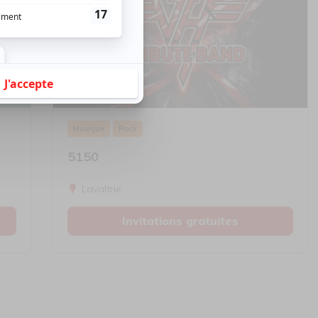
Musique
Rock
5150
Lavaltrie
Invitations gratuites