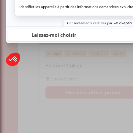
Festival Colline
Musique
Québécoise
Pop franco
Variété
Festival Colline
Lac-Mégantic
Plusieurs offres promo