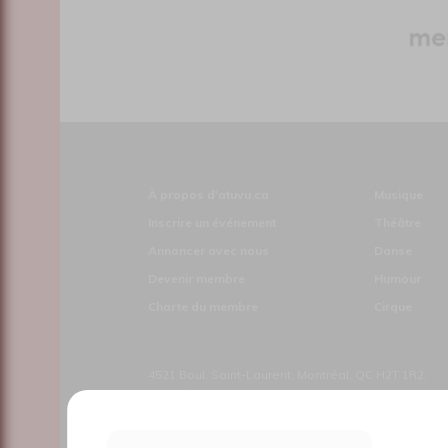
À propos d'atuvu.ca
Musique
Inscrire un événement
Théâtre
Annoncer avec nous
Danse
Devenir membre
Humour
Charte du membre
Cirque
4521 Boul. Saint-Laurent, Montréal, QC H2T 1R2,
Canada
Le nouveau site atuvu.ca a reçu le soutien du Fon