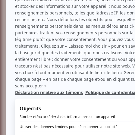
Cinéma
Documentaire
FNC | Over your cities
Aucune offre promotionnel
Soyez les premiers avisés dès qu'il y au