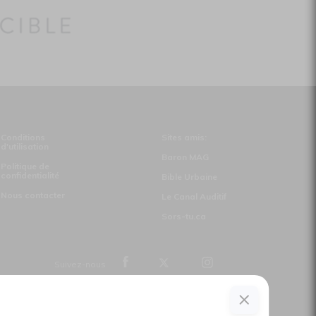
Conditions
Sites amis:
d'utilisation
Baron MAG
Politique de
confidentialité
Bible Urbaine
Nous contacter
Le Canal Auditif
Sors-tu.ca
Suivez-nous