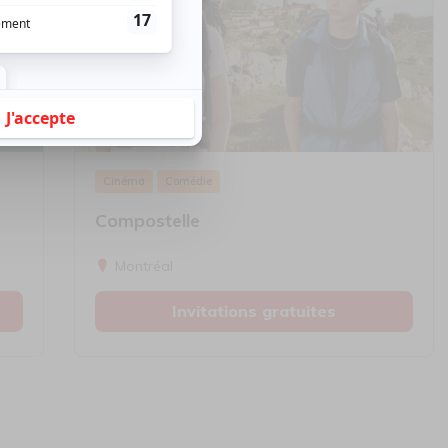
Cinéma
Comédie
Compostelle
Montréal
Invitations gratuites