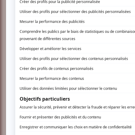
Congo:
INSCRIVEZ-VOUS
Présenté dans le cadre du Festival PanAfri
Gorette Mawazu s’est fait ravir sa parcelle. T
défend seule depuis quinze ans devant les 
Dans le même temps, le député questeur Ba
Nationale congolaise, tente de conserver c
défendre ses droits ou se faire élire dans un
trop appauvris pour effectuer un choix libre?
de la politique congolaises.
Visionnement en présence des réalisateurs.
www.festivalpanafrica.com