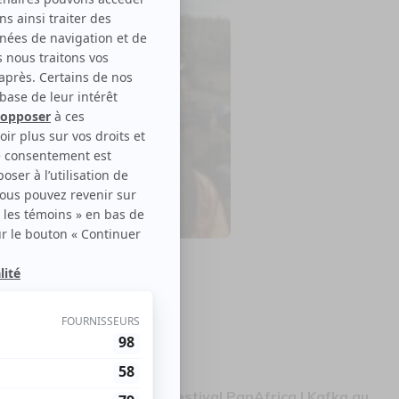
Kafka au Congo
le disponible
ra une offre promo pour Festival PanAfrica | Kafka au