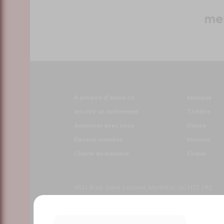
À propos d'atuvu.ca
Musique
Inscrire un événement
Théâtre
Annoncer avec nous
Danse
Devenir membre
Humour
Charte du membre
Cirque
4521 Boul. Saint-Laurent, Montréal, QC H2T 1R2,
Canada
Le nouveau site atuvu.ca a reçu le soutien du Fon