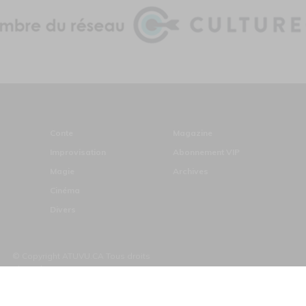
Conte
Magazine
Improvisation
Abonnement VIP
Magie
Archives
Cinéma
Divers
© Copyright ATUVU.CA Tous droits
réservés
ds du Canada pour les périodiques