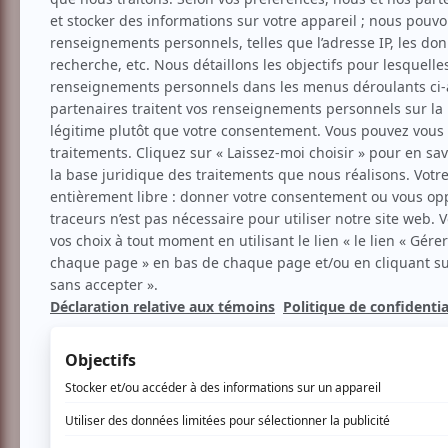
Cinéma
Documentaire
Festival PanAfrica | 
Aucune offre promotionnel
Soyez les premiers avisés dès qu'il y au