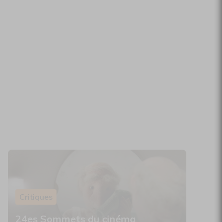
Critiques
24es Sommets du cinéma