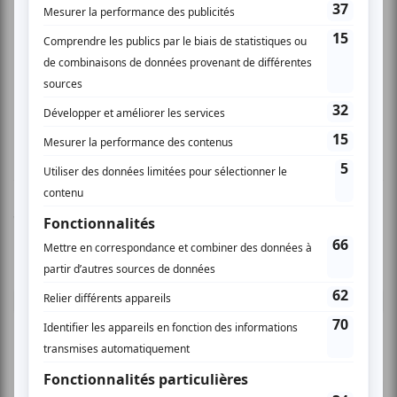
mais vers la fin, on dirai que c,est une même et
longue berceuse qui durent l'espace de 15
minutes! Le spectacle y gagnerai beaucoup à
varier les rythmes tout au long du spectacle... Et
svp, ne pas terminer par des berceuses!
Vous devez être connecté pour
donner un avis.
Connectez-vous ici.
TOUTES LES OFFRES