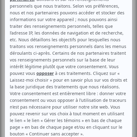
Musique
Chanson franco
Pop
Rock
Festival Diapason | Caracol
Voir les avis -->
Aucune offre promotionnelle
disponible
Soyez les premiers avisés dès qu'il y aura une offre promo
pour Festival Diapason | Caracol:
INSCRIVEZ-VOUS
Le premier album solo de Caracol L’Arbre aux parfums se
situe au croisement de la chanson, des musiques folk
américaines, du son vintage 1950 et du vieux rocksteady.