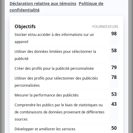
V.O., sous-titres français
Prix Adida au Festival du Cinéma Israélien de Paris en
2010
Après avoir subi un traumatisme émotionnel, Regev décide
de quitter le chaos de la vie urbaine et de ne quitter son
appartement. Il découvre que grâce à la technologie
moderne, tous ses besoins sont satisfaits sans sortir de
chez lui: le sexe via Internet, l’alimentation et les achats
par livraison et le divertissement par la télévision. 4 ans
plus tard, cette existence va se trouver menacée quand on
lui apprend que son appartement est sur le point d'être
vendu.