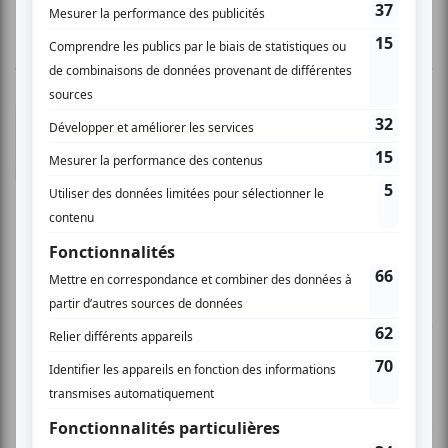
1 COMMENTAIRE DE MEMBRE
Sophie P.
- 2010-05-05 04:26:02
Pas fort Hmm, pas très impressionnée par un
scenario inintéressant, une histoire qui ne mène
nulle part, vraiment. On cherche à connaître les
conditions mentales obscures qui auraient
poussé le protagoniste à rester en réclusion,
mais on ne l'apprend jamais. On est dans un
environnement glauque, repoussant, sordide.
Les personnages ne sont pas très crédibles non
plus. Que dire de plus. J'aurais quitté la salle
comme d'autres l'ont fait, mais je suis trop polie.