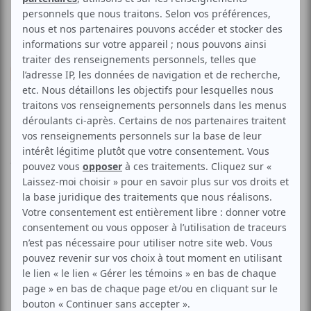
Cinéma
Drame
FCIM | Phobidilia
Voir les avis -->
Aucune offre promotionnelle
disponible
Soyez les premiers avisés dès qu'il y aura une offre promo
pour FCIM | Phobidilia:
INSCRIVEZ-VOUS
Un film de Yoav Paz (2008) - 90 minutes