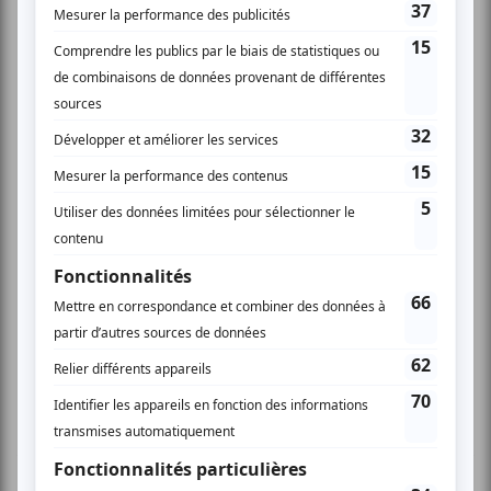
grande capacité à interpréter des répertoires
variés. Il a une voix mature, qui peut quelquefois
ressembler à celle de Kevin Bazinet / Bobby
Bazini. Le jeune Dupuis était entouré hier d'un
public conquis d'avance, incluant plusieurs amis
et membres de sa famille. Cette soirée m'aura
aussi permis de découvrir Stéphane Côté, dont
je n'avais en fait jamais entendu parlé; peut-
être suis-je très déconnecté. Je fus électrocuté
sur ma chaise. Instantanément converti, je suis
reparti avec plusieurs de ses CD sous mon bras
et avec la ferme intention de ne pas manquer
son prochain spectacle en février au Gésu. C'est
un auteur-compositeur très sympathique qui
semble être tombé dans une grosse marmite de
poésie quand il était petit. À voir et à savourer.