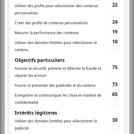
www.stephanecote.com/elie_dupuis.html
1 COMMENTAIRE DE MEMBRE
Jacques L.
- 2010-11-12 12:48:18
Excellente soirée Deux belles découvertes hier
soir. Tout d'abord Dupuis, ce jeune talent
prometteur, déjà largement talentueux,
débordant d'enthousiasme, démontrant une