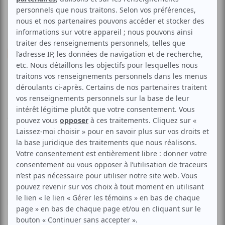
Musique
Française
Folk
Chanson
Élie Dupuis et Stéphane Côté
Voir les avis -->
Aucune offre promotionnelle
disponible
Soyez les premiers avisés dès qu'il y aura une offre promo
pour Élie Dupuis et Stéphane Côté:
INSCRIVEZ-VOUS
Plus de 20 ans les séparent, mais la musique et la chanson
les réunissent…