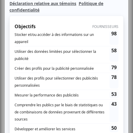
Damian Nisenson Trio
Récipiendaire du prix François Marcaurelle lors de la 7e
édition de L’OFF Festival, Damian Nisenson revient cette
année nous faire partager sa musique. Influencé par les
musiques juives et l\'underground de Buenos Aires, le trio
livre des improvisations intenses et des incursions dans le
free jazz.
Damian Nisenson : saxophone alto
Jean-Félix Mailloux : contrebasse
Pierre Tanguay : batterie