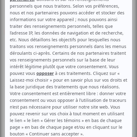
Musique
Damian Nisenson Trio / Jean
Derome et Le
Voir les avis -->
Aucune offre promotionnelle
disponible
Soyez les premiers avisés dès qu'il y aura une offre promo
pour Damian Nisenson Trio / Jean Derome et Le:
INSCRIVEZ-
VOUS
L\'OFF Festival de Jazz présente...