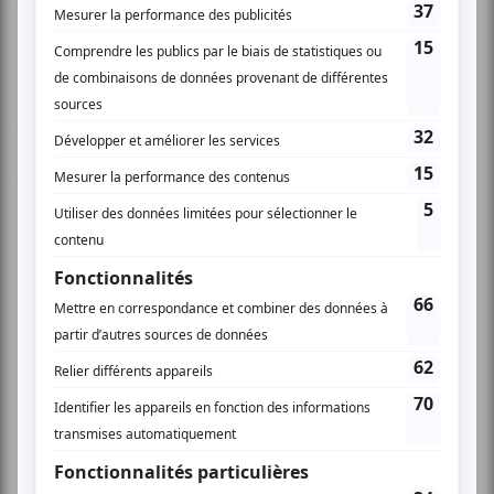
Le groupe mythique d’Ambiances Magnétiques, les
Dangereux Zhoms, vient présenter en primeur son tout
nouveau projet To Continue . Après plusieurs années
d’absence, l’ensemble revient en force pour nous dégourdir
les oreilles avec leur musique éclatée et réjouissante.
Jean Derome : Flûtes et saxophones
Tom Walsh : trombone
Guillaume Dostaler : piano
Pierre Cartier : basse
Pierre Tanguay : batterie