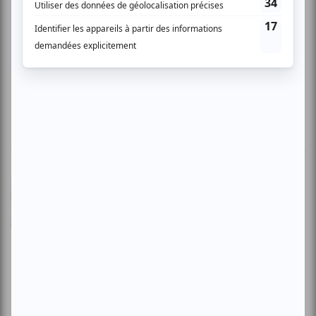
Site de Jean Derome
L\'OFF Festival de Jazz
1 COMMENTAIRE DE MEMBRE
Maria M.
- 2007-09-09 04:00:00
intime et éclatant J'ai eu l'opportunité d'assister
à plusieurs spectacles dans le cadre du Off
Festival de Jazz. En règle générale, tous les
musiciens ont été d'une qualité exceptionnelle
concernant la technique, la force
d'improvisation, etc. Cependant, le spectacle de
Damian Nisenson m'a apporté beaucoup plus
qu'un bonne performance de Jazz. Les