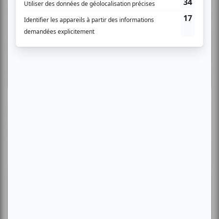
Critiques
L'OM au pied du mont Royal : une
déclaration d'amour à Montréal en
musique
Par Camille Dehaene | 6 août 2026
Zoom photo
Osheaga 2026 | Zoom photo sur la
seconde soirée avec Turnstile, Viagra
Boys, Franz Ferdinand, Angine de
Poitrine et plus
Par Erwan Azzoug | 4 août 2026