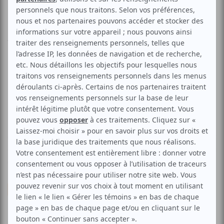
Dame Festive 2026
Aucune offre promotionnelle
disponible
Soyez les premiers avisés dès qu'il y aura une offre promo
pour Dame Festive 2026:
INSCRIVEZ-VOUS
Dame Festive est de retour pour une 3e édition sur la rue
Notre-Dame de l’arrondissement de Lachine. Le festival,
entièrement gratuit se déroulera les 30 et 31 mai 2026 et
accueillera des artistes tels que P’tit Belliveau, Caracol ou
encore Alice Bro.
P'tit Belliveau
Caracol
Alice Bro
AUCUN COMMENTAIRE