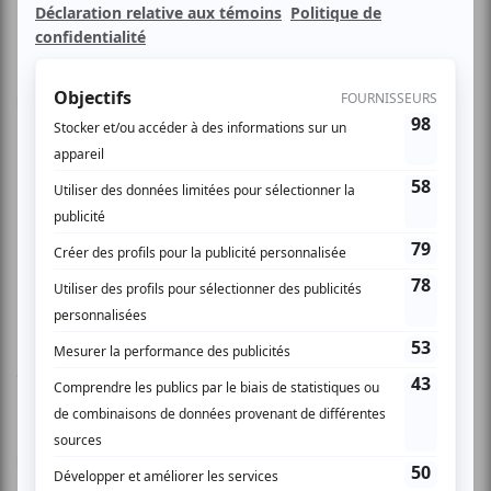
Réservez, imprimez votre reçu de réservation et
présentez-le à la CinéRobothèque.
Faites votre propre séance de cinéma, sur place, à la
CinéRobothèque. 9000 films de l\'Office national du film du
Canada au bout des doigts.
Les nouveautés:
À force de rêve
, de Serge Giguère, Prix spécial du Jury à
Hot Docs, meilleur documentaire aux Jutra.
Reema, allers-retours
, de Paul Emile d’Entremont, entre
l’Irak, le Nouveau-Brunswick et la Jordanie.