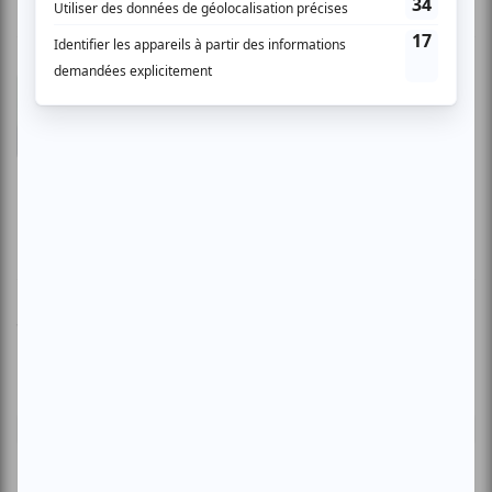
Robert O.
- 2007-07-30 04:00:00
Du bon vieux cinéma québécois! Voir ou revoir
des films du classiques québécois, intérressant
et en plus a l\'air climatisé!!
Vous devez être connecté pour
donner un avis.
Connectez-vous ici.