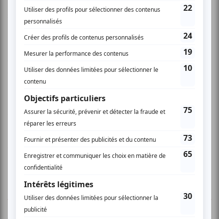
Le Cerveau mystique
, d’Isabelle Raynauld, une recherche
scientifique sur la foi.
Note: Ne pas tenir compte de la date et de l\'heure
affichée; vous pouvez vous rendre à la Cinérobothèque
quand vous le désirez avec votre reçu en main.
Heures d\'ouverture du mardi au dimanche de midi à
21h00.
www.onf.ca/cinerobotheque
3 COMMENTAIRES DES MEMBRES