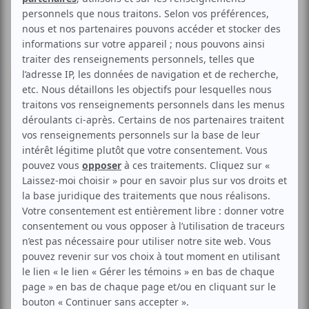
Cinéma
Cinéma à la carte
Voir les avis -->
Aucune offre promotionnelle
disponible
Soyez les premiers avisés dès qu'il y aura une offre promo
pour Cinéma à la carte:
INSCRIVEZ-VOUS
La CinéRobothèque propose, aux membres de ATUVU.CA,
en tout temps, jusqu\'au 31 août 2007, des séances de
visionnage gratuites.