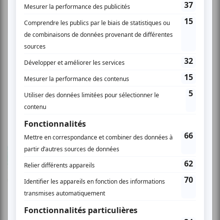
Isabelle N.
- 2008-01-20 04:00:00
Une fois de plus. La CinéRobothèque n'est plus
un secret pour moi puisque j'y vais dès que j'ai
du temps de libre. Un endroit pour faire de
jolies découvertes et surtout pour s'ouvrir sur le
monde entier. C'est la folie des émotions qui
virevoltent en moi à toutes les fois. Dommage
que cet endroit soit la majorité du temps vide.
X.
- 2007-08-13 04:00:00
ONF en été J'ai beaucoup apprécié cette
opportunité en passant de le centre-ville de
visionner le film primé " À Force de vos rêves ".