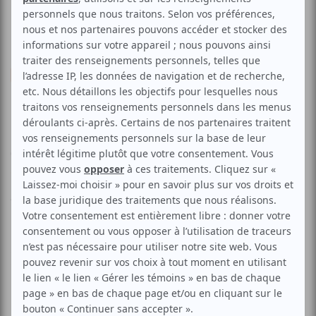
Cinéma
Tout public
Documentaire
Ciné-conférence voyage | Le
Japon
Voir les avis -->
Aucune offre promotionnelle
disponible
Soyez les premiers avisés dès qu'il y aura une offre promo
pour Ciné-conférence voyage | Le Japon:
INSCRIVEZ-VOUS
Présenté dans le cadre de la série "Ciné-conférences de