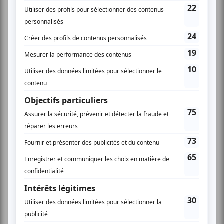
• Kyoto
• Parades
• Cérémonies
• Théâtre traditionnel
• Les temples
• Les attraits touristiques
• Les moyens de transport
• L'hébergement
• Le climat