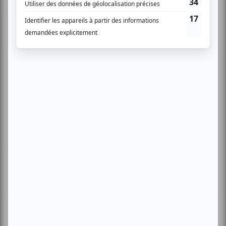
Marianne P.
- 2010-05-12 13:07:49
Très bon! C'était un peu comme voir les photos
de voyage d'un ami, mais avec des
commentaires plus détaillés et plus instructifs!
Nous sommes ressortis de là avec l'envie
d'aller au Japon!
Vous devez être connecté pour
donner un avis.
Connectez-vous ici.