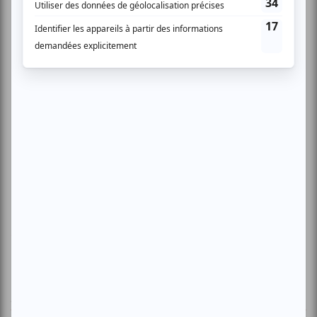
www.sonicbids.com/ChristineAtallahTheBassalindos
AUCUN COMMENTAIRE