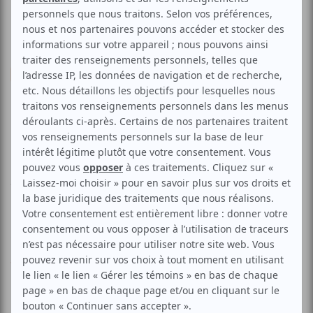
Musique
Acoustique
Folk
Musique du monde
Christine Atallah | Danny
McLaughlin
Aucune offre promotionnelle
disponible
Soyez les premiers avisés dès qu'il y aura une offre promo
pour Christine Atallah | Danny McLaughlin:
INSCRIVEZ-
VOUS
Un concert de musique acoustique "unplugged" en duo