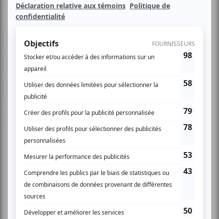
avec Danny McLaughlin et Christine Atallah du group
Montréalais, les Bassalindos. De la chanson qui touche aux
saveurs exotiques de la musique "pop" contemporaine, à la
musique du monde passant par le jazz. Une invitée
spéciale sera la chanteuse de jazz Olga Dee, qui ouvra ce
beau spectacle dans un charmant lieu au bord du canal
Lachine: le centre St-Ambroise. Danny et Christine sont
bien connus et appréciés à Montréal et à l'international. Ils
sont tous deus les auteurs-compositeurs de leur musique
et partagent tous deux un antécédant classique dans leur
apprentissage musical. Il endisquent leur deuxième DC.
Taa Ya Habibee