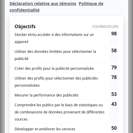
Les Productions Casa Nostra, Marco Calliari et Pacini sont
très heureux d’annoncer la venue à Montréal de la
chaleureuse et envoûtante star italienne Carmen Consoli,
à l’occasion d’une édition spéciale du Rital Fest. Une
occasion unique de voir la star internationale sur scène au
Québec!
Carmen Consoli, jeune star sicilienne de la chanson
d'auteur en Italie, chante un rock pop à la fois musclé,
gracieux et émotionnel, avec juste ce qu'il faut de latin, de
jazz ou d'avant-garde dans la production et un son
merveilleusement arrangé. Tantôt intimiste, tantôt
diablesse, elle offre un spectacle entre mythes et
légendes, elle créée autour d’elle un univers complexe, fait