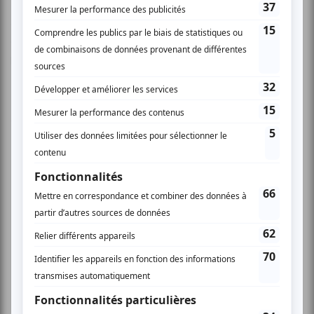
(guitare, hautbois, percussions, mandoline, santur et autres
daradukke) d’une main de maître, et offre au public près de
deux heures d’envoûtement au rythme de ses titres les
plus connus, dont "Pioggia d’Aprile" et l’incontournable
"L’ultimo bacio".
www.carmenconsoli.it