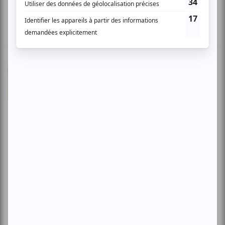
4 COMMENTAIRES DES MEMBRES
Arnaud N.
- 2007-09-26 04:00:00
Complètement charmé! Merveilleuse soirée que
celle passée avec Carmen Consoli et ses
musiciens. Cette jeune et magnifique sicilienne
navigue aussi bien dans l'émotion la plus
épurée que dans le rock énergique, le tout
toujours teinté de colorations de sa
Méditerranée natale. Une voix profonde, grave
et puissante, des orchrestrations très
recherchées (on est plus proche du jazz que de
la variété!), des incursions dans les musiques
du monde, dans le pop-rock intelligent et dans
la chanson italienne, puisant toujours dans ses
racines latines, impossible de ne pas
succomber. Ajouter à cela un charisme
redoutable et un naturel charmeur... on fond