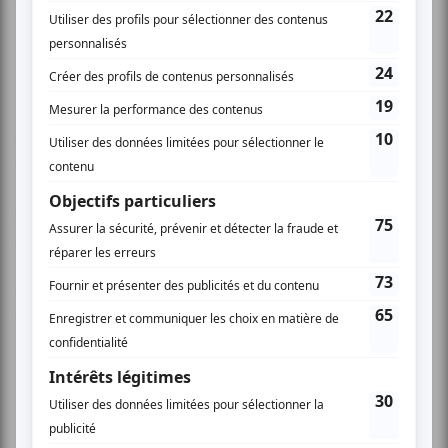
à la fois de sublime, de merveilleux et de prosaïque. Une
véritable révélation.
En concert, Carmen Consoli entraîne le public dans un
univers plein d’art, de drame et de sensualité. Elle rappelle
le drame d’Eva, les malheurs de Matilde qui haïssait les
chats, les hésitations du Signor Tentenna, ou encore
l’histoire de Maria Catena. Elle parle au son d’une gigue
rock, de ce mariage avorté entre organdi et fleur d’oranger,
évoque dans une confidence la solitude, l’amertume et
l’incompréhension amoureuse, puis convoque soudain le
rite dans une danse envoûtante aux forts accents
orientaux, au son d’un banjo qui résonne depuis les
entrailles de la Sicile.
En véritable chef d’orchestre, l’artiste dirige ses musiciens