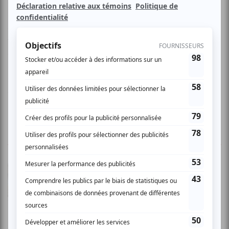
groupe O.N.E. avec Corneille, Gage et Gardy Fury. Après les
concours Ma première place des arts en 2002, le Festival
en chanson de Petite-Vallée en 2003, Coup de coeur
francophone en 2002 et 2004 ainsi que les Francofolies
de Montréal en 2004, Baptiste nous offre son premier
album à lui, Entrée. Celui-ci ce veut à la fois une entrée sur
scène et une entrée en matière; une carte de visite et un
avant-goût de choses à venir.
1 COMMENTAIRE DE MEMBRE
Rosalie J.
- 2006-11-09 04:00:00
Une soirée agréable... Une ambiance agréable
pour une soirée sans fla fla.