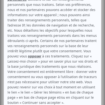
Musique
Baptiste et Mathieu Lavoie
Voir les avis -->
Aucune offre promotionnelle
disponible
Soyez les premiers avisés dès qu'il y aura une offre promo
pour Baptiste et Mathieu Lavoie:
INSCRIVEZ-VOUS
À votre gauche, un Montréalais. Baptiste, de son sobriquet.
À 19 ans, il est soliste du People’s Gospel Choir of
Montreal et membre cofondateur, deux ans plus tard, du