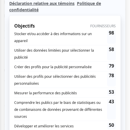
prennent le couple comme confidents de leurs malheurs.
Le temps d’une année, ces quelques visites apporteront un
lot d’événements inattendus dans l’univers du couple.
Naissance et mort, fraternité et isolement, espoir et
découragement, amour et réconfort. Printemps, été,
automne, hiver.
Un film de Mike Leigh (réalisateur de Secrets et
mensonges)
Avec Jim Broadbent, Ruth Sheen, David Bradley et Lesley
Manville
Grande-Bretagne | 2010 | 129 min.
Sélection officielle Cannes 2010 – En compétition