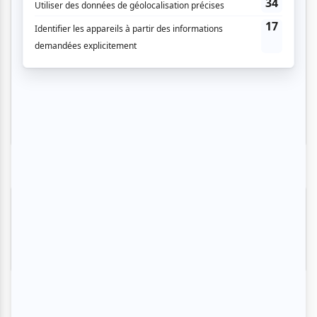
Musique
Québécoise
Pop franco
Variété
Festival Colline
Lac-Mégantic
Plusieurs offres promo