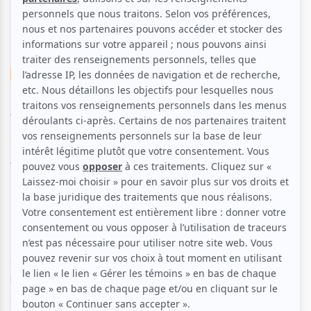
Cinéma
Comédie dramatique
Another Year
Voir les avis -->
Aucune offre promotionnelle
disponible
Soyez les premiers avisés dès qu'il y aura une offre promo
pour Another Year:
INSCRIVEZ-VOUS
Gerri et Tom, un couple marié entretenant leur petit
bonheur, reçoivent la visite de leur fils et de quelques amis
souffrant tous de tristesse et de solitude. Ces derniers