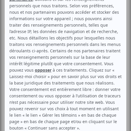
Musique
Pop
Electronique
Alexandra and the Herrings
Aucune offre promotionnelle
disponible
Soyez les premiers avisés dès qu'il y aura une offre promo
pour Alexandra and the Herrings:
INSCRIVEZ-VOUS
Alexandra and the Herrings, groupe electro-pop
montréalais, vous invite au lancement de leur premier CD:
Lucky No.7