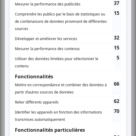
Festival Colline
Musique
Québécoise
Pop franco
Variété
Festival Colline
Lac-Mégantic
Plusieurs offres promo