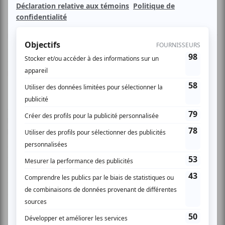
Ce projet musical décalé à saveur de lime vient de
l'imaginaire d'Alexandra Delgado, récipiendaire de prix pour
auteure/compositeure du Billboard World Song Contest et
du Great American Song Contest. Le CD est disponible sur
bluetracks.ca
.
Alexandra, musicienne polyvalente, a chanté dans le
passé au Francofolies de Montréal, à Divers-Cité et à
l'ouverture et la clôture du Festival de Film Image+Nations.
Avec ce nouveau groupe elle explore un univers pop
déjanté à la B-52's. Alexandra, Reine des Harengs, chante
au clavier. Elle est accompagnée par ses
choristes/Harengs-de-compagnie : Myrrhine Faller est Iris
Godbout. Pour souligner le lancement des invités spéciaux
se joindront au groupe tels que Mariano Franco du
Psychotropical Orchestra.