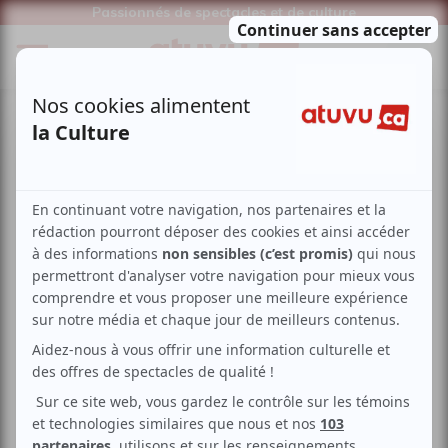
Passionnés de spectacles et de culture