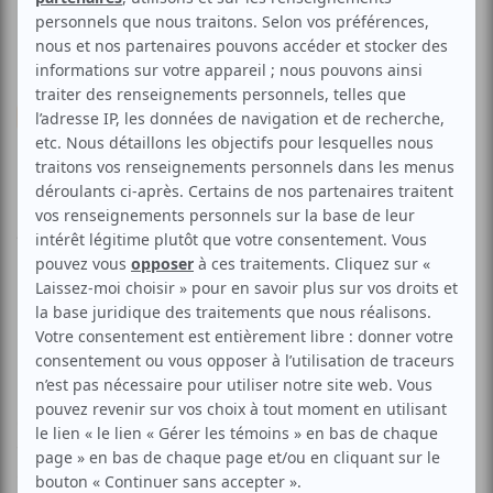
Humour
Personnages
Imitation
Stand-up
1h à rire avec...
Aucune offre promotionnelle
disponible
Soyez les premiers avisés dès qu'il y aura une offre promo
pour 1h à rire avec...:
INSCRIVEZ-VOUS
Franck Dupuis vous fait découvrir des humoristes
d'expérience qui vous feront rire durant 1h. La chance de
voir un spectacle de qualité à prix plus que raisonnable.
Chaque semaine, un artiste différent vous est présenté.