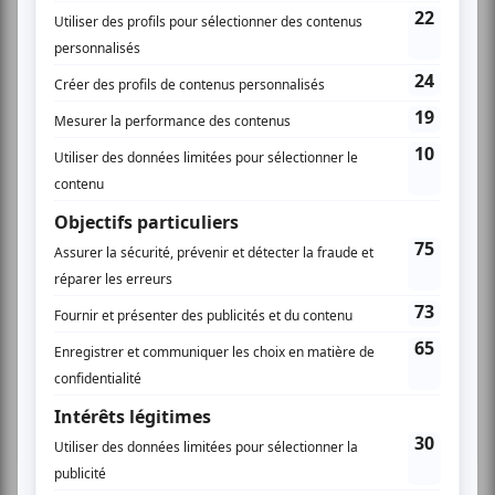
Festival Colline
Musique
Québécoise
Pop franco
Variété
Festival Colline
Lac-Mégantic
Plusieurs offres promo