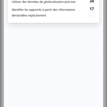
Critiques
Juste pour rire Montréal 2026 | «Heated
Rivalry» : le fan service dans ce qu'il a de
plus réjouissant
Par Clara Bich | 24 juillet 2026
Critiques
Juste pour rire Montréal 2026 | «Show