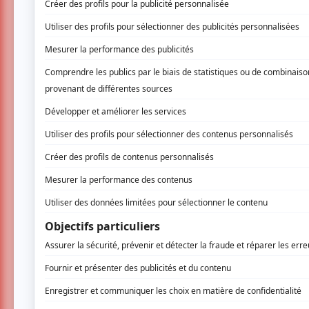
BOUTIQUE
Musique
de
Les Costauds - Zap dans l'temps
(Vinyle)