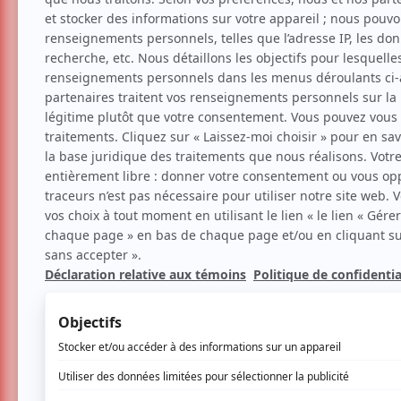
Téléphone :
(450) 297-0237
Site web :
http://www.lamarjolaine.info
LIRE LES ARTICLES
Nouvelles
man :
Les théâtres d'été au Québec d'hier
spectacles
aujourd'hui : la grande métamorph
tion
contemporaine
Par
Ève Christian
| 2 juillet 2026