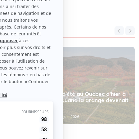
Nouvelles
 à
Les théâtres d'été au Québec d'hier à
ose
aujourd'hui : quand la grange devenait
scène
Par
Ève Christian
| 29 juin 2026