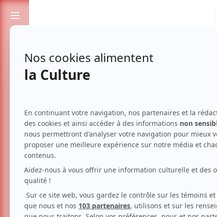
Passionnés de spectacles et de culture
Théâtre La Marjolaine
55, ch. du Théâtre,Eastman .
Courriel :
info@lamarjolaine.info