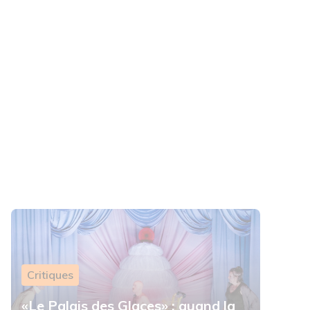
Critiques
«Le Palais des Glaces» : quand la