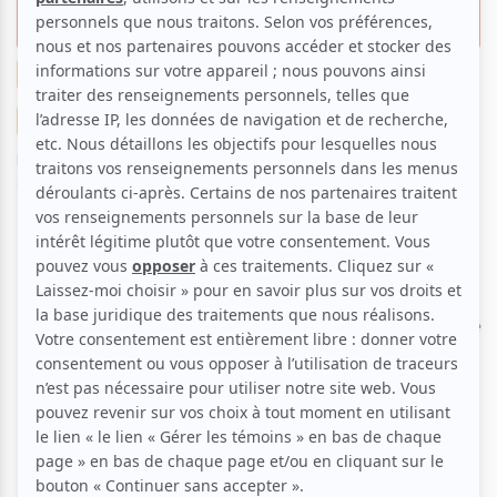
étoiles
Exposition
Famille
Ève a vu, Ève a aimé
Suggestions de sorties
Par
Ève Christian
| 10 juillet 2025 | Photo : Benoît Reeves |
Contenu original
On a tous un jour rêvé de rencontrer notre idole.
Pour Olivier Hernandez, directeur du Planétarium de
Montréal, ce rêve a été le moteur d'une traversée
d'océan. L'exposition gratuite
Hubert Reeves, entre
les lignes
, présentée tout l'été, est bien plus qu'un
hommage à l'astrophysicien; c'est l'aboutissement
d'une quête personnelle et un magnifique legs pour
le public.