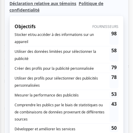
L'histoire d'un rendez-vous manqué... et
finalement réussi
À l'origine de cette exposition se trouve une histoire
touchante, presque un chassé-croisé romanesque entre
deux continents. Originaire de France, Olivier Hernandez a
vu naître sa vocation d'astronome en lisant
Patience dans
l'azur
. Son objectif en venant s'installer au Canada dans
les années 90 était clair : rencontrer Hubert Reeves.
Mais le destin est parfois facétieux. Olivier Hernandez
raconte lui-même cette ironie du sort :
« Et quand je suis venu à Montréal, je me