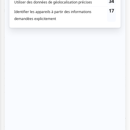
ans, d'avoir eu « l'impression d'être intelligent en lisant les
lignes de
Patience dans l’Azur
».
L'objectif est de nous faire vivre cette même magie. Pour y
arriver, le parcours est pensé en deux temps.
D'abord, une ligne du temps retrace la vie foisonnante
d'Hubert Reeves en quatre grands chapitres : son
enfance, sa carrière de chercheur, son immense talent de
communicateur et son engagement comme militant
écologiste. En filigrane, c'est aussi un pan de l'histoire du
Québec que l'on revisite, notamment celle de la Grande
Noirceur.
Ensuite, la visite devient plus sensorielle. On peut s'asseoir
confortablement et prendre le temps de feuilleter sa