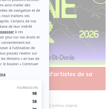
a première vague d'artistes de sa
to : Emmanuelle Charneau | Contenu original