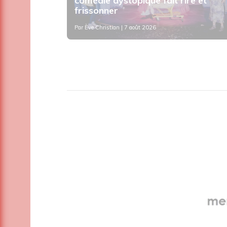
ne de
comédie dystopique fait rire et
frissonner
Par
Ève Christian
| 7 août 2026