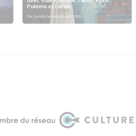
avec Valley, Amble, CMAT, Paris
Paloma et Lorde
Par
Camille Dehaene
| 4 août 2026