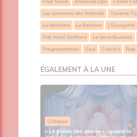
Fruit Snack
American Lips
Cootie Ca
Les annonces des festivals
Taverne To
Le Ministère
Le Belmont
L'Escogriffe
Pub West Shefford
Le Verre Bouteille
Programmation
Soul
Concert
Rap
ÉGALEMENT À LA UNE
Critiques
sur la
e, Viagra
« Le palais des glaces » : quand la