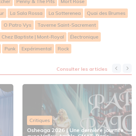
tcher
Penny & The Pits
Mort Rose
ur
La Sala Rossa
La Sotterenea
Quai des Brumes
O Patro Vys
Taverne Saint-Sacrement
Chez Baptiste | Mont-Royal
Électronique
Punk
Expérimental
Rock
consulter les articles
Critiques
Osheaga 2026 | Une dernière journée