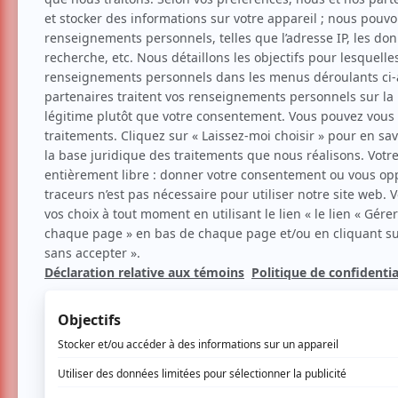
Le Taverne Tour dévoile l
programmation de 2026
Nouvelles
Musique
Festival
Par
Théo Bou Eid
| 28 novembre 2025 | Pho