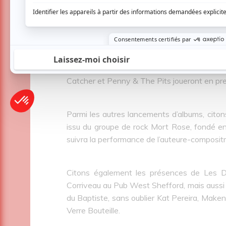
précédé d’Elle Barbara et de Bossanova Fra
Le Quai des Brumes aura également droit à 
dont la prestation sera complétée par Fruit 
même salle, les festivaliers auront droit 
Catcher et Penny & The Pits joueront en pre
Parmi les autres lancements d’albums, cito
issu du groupe de rock Mort Rose, fondé en 
suivra la performance de l’auteure-compositri
Citons également les présences de Les D
Corriveau au Pub West Shefford, mais aussi
du Baptiste, sans oublier Kat Pereira, Makenzi
Verre Bouteille.