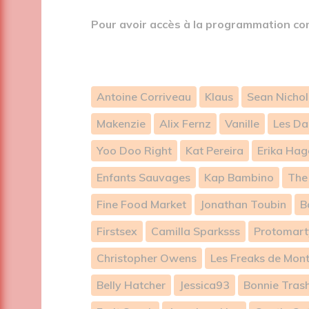
Pour avoir accès à la programmation co
Antoine Corriveau
Klaus
Sean Nicho
Makenzie
Alix Fernz
Vanille
Les Da
Yoo Doo Right
Kat Pereira
Erika Hag
Enfants Sauvages
Kap Bambino
The
Fine Food Market
Jonathan Toubin
B
Firstsex
Camilla Sparksss
Protomart
Christopher Owens
Les Freaks de Mont
Belly Hatcher
Jessica93
Bonnie Tras