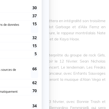
ost-punk Protomartyr interprétera en intégralité son troisième
édé de Yoo Doo Right, de Hot Garbage et d’Alix Fernz en
t, le lendemain à la même heure, le rappeur montréalais Nate
-ci de Chung, de Blaise Rival et de Kaya Hoax.
wens, auteur-compositeur-interprète du groupe de rock Girls,
Barefoot Through Your Hair
le 12 février. Sean Nicholas
 premières parties de ce concert. Le lendemain, Les Freaks
le un « bummage » à Lucien Francœur, avec Enfants Sauvages
ch & Marc Hurtado y ressusciteront la musique d’Alan Vega et
a et Belly Hatcher.
roduira à La Sotternea le 13 février, avec Bonnie Trash et
vrier, ce sera au tour de Bernardino Femminielli, qui sera