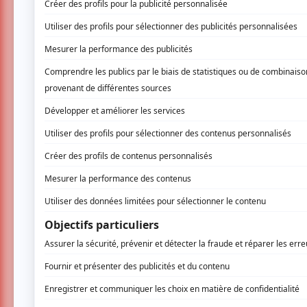
Le Taverne Tour a annoncé aujourd’hui
programmation du festival. L'évènement
Mont-Royal et célébrera ses 10 an
expérimentale seront au rendez-vous p
de salles de spectacle.
La salle de spectacle du Ministère se trans
la tradition », lit-on dans un communiqué
gratuits, à l’instar d’une discothèque soul 
le traditionnel Pizza Party le 15 février à m
En ce qui concerne les prestations payant
Mystery Lights livreront une performance l
Love en guise de premières parties. Le 14 fé
en duo par leur musique punk, suivies de l’a