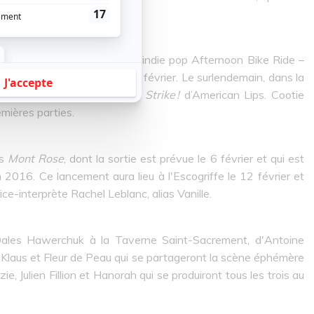
nkenstein.
ses concerts, avec le trio d’indie pop Afternoon Bike Ride –
Snack et Erika Hagen – le 12 février. Le surlendemain, dans la
à un lancement de l’album
On Strike !
d’American Lips. Cootie
mières parties.
ns
Mont Rose
, dont la sortie est prévue le 6 février et qui est
2016. Ce lancement aura lieu à l'Escogriffe le 12 février et
ce-interprète Rachel Leblanc, alias Vanille.
ales Hawerchuk à la Taverne Saint-Sacrement, d'Antoine
 Klaus et Fleur de Peau qui se partageront la scène éphémère
e, Julien Fillion et Hanorah qui se produiront tous les trois au