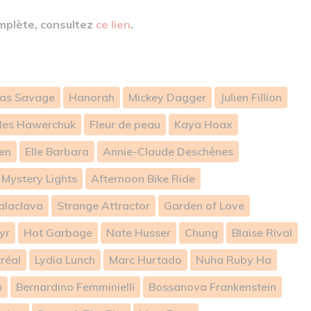
mplète, consultez
ce lien
.
las Savage
Hanorah
Mickey Dagger
Julien Fillion
les Hawerchuk
Fleur de peau
Kaya Hoax
en
Elle Barbara
Annie-Claude Deschênes
 Mystery Lights
Afternoon Bike Ride
alaclava
Strange Attractor
Garden of Love
yr
Hot Garbage
Nate Husser
Chung
Blaise Rival
réal
Lydia Lunch
Marc Hurtado
Nuha Ruby Ha
h
Bernardino Femminielli
Bossanova Frankenstein