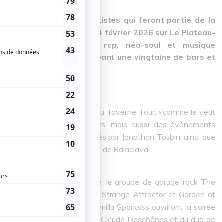
 la première vague d’artistes qui feront partie de la
 se déroulera du 12 au 14 février 2026 sur Le Plateau-
s. Rock, électronique, rap, néo-soul et musique
our cette édition regroupant une vingtaine de bars et
formera en quartier général du Taverne Tour, « comme le veut
. Elle accueillera des concerts, mais aussi des évènements
et un concours de danse assurés par Jonathan Toubin, ainsi que
inuit sur fond de musique punk de Balaclava.
es que recevra Le Ministère, le groupe de garage rock The
e 13 février à 20 h 30 avec Strange Attractor et Garden of
vrier à 20 h, Firstsex et Camilla Sparksss ouvriront la soirée
rtiste multidisciplinaire Annie-Claude Deschênes et du duo de