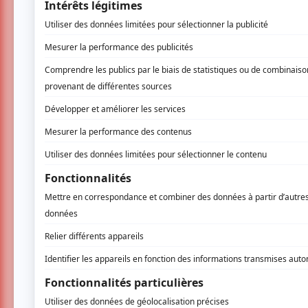
musique électronique Kap Bambino.
Le 12 février à 20 h au Belmont, le groupe p
album,
The Agent Intellect
. Il sera préc
premières parties. Toujours au même endroi
Husser entrera sur scène, précédé cette fois
Quant à la Sala Rossa, c’est Christopher O
qui y exécutera son album
I Wanna Run 
Savage et Fine Food Market assumeront les
de Montréal offriront dans cette même sal
en première partie. Enfin, le 14, Lydia Lun
Suicide. Ils seront précédés par Nuha Ruby H
Le groupe de rock français Jessica93 se p
Mickey Dagger en ouverture. Puis, le 14 fé