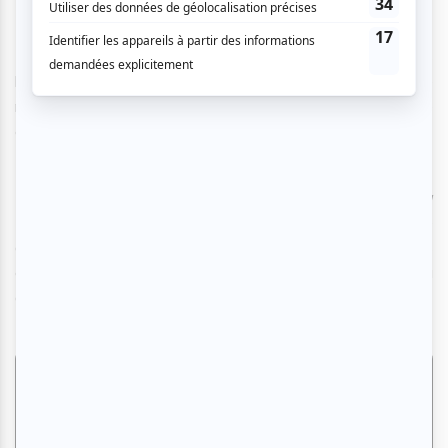
La scène accueillera également des formes d’arts
hybrides. Le 18 juin, le spectacle
Labo
de Sylvain Bouillere
réunira cirque et théâtre physique explorant la conscience
collective à travers la poésie.
Le 9 juillet, la Ligue nationale d’improvisation présentera
La
LNI s’attaque aux classiques
, un spectacle
d’improvisation inspiré du style de Réjean Ducharme, où les
comédiens chercheront à recréer sur scène l’œuvre du
dramaturge québécois.