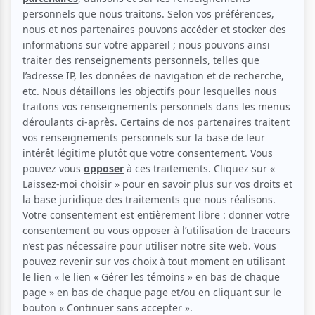
Nouvelles
Danse
Musique
Cinéma
Par
Juliette Perron
| 26 mai 2025 | Photo : Éric Champagne |
Contenu original
Le Théâtre de Verdure, situé dans le parc La
Fontaine au cœur du Plateau-Mont-Royal,
présentera du 4 juin au 24 août 2025 une nouvelle
saison de spectacles en plein air. Dans ce lieu
emblématique de la vie culturelle montréalaise, 39
soirées gratuites seront consacrées à la danse, la
musique, le théâtre, le cirque et le cinéma.
La programmation s’ouvrira les mercredi 4 et jeudi 5 juin
avec
C la vie,
une œuvre du chorégraphe Serge Aimé
Coulibaly, présentée en collaboration avec le Festival