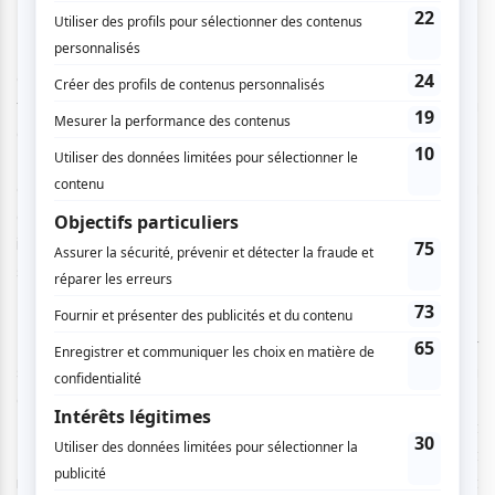
Dix soirées seront ensuite consacrées à la danse
contemporaine, traditionnelle ou encore urbaine, réparties
tout au long de la saison. Le 13 juin,
Swing Riot
proposera
du swing en plein air et, le 3 juillet, la compagnie Tentacle
Tribe présentera une création de danse urbaine
contemporaine. Le 11 juillet
, L’écho de racines
réunira la
gigue québécoise et le flamenco à travers un dialogue
interculturel. De plus, le 16 juillet, les rythmes brésiliens
seront à l’honneur avec le Festival Forró Brésil.
Toujours dans le volet danse, le 23 juillet présentera sur
scène la danseuse Margie Gillis. Cette série se conclura
avec les spectacles des 23 et 24 août, où Les Grands
Ballets canadiens, dirigés par Ivan Cavallari, présenteront
Les Quatre Tempéraments
de George Balanchine, ballet
néo-classique porté par la musique de Paul Hindemith, et