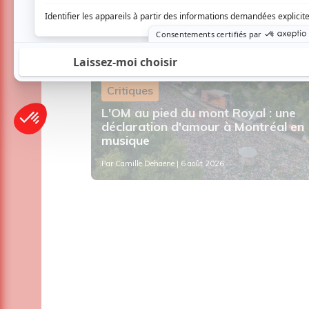
Critiques
L'OM au pied du mont Royal : une
 au
déclaration d'amour à Montréal en
musique
Par
Camille Dehaene
| 6 août 2026