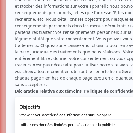
Deep Purple sera de passa
Communiqués
Actu Musicale
Nouvel
Par
Théo Darmana
| 9 avril 2024 | Contenu 