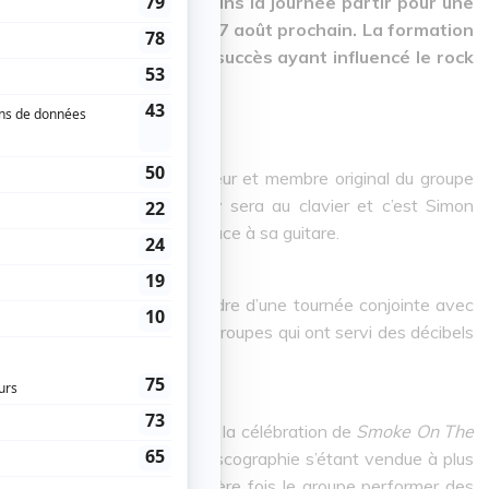
ple a annoncé plus tôt dans la journée partir pour une
ra par le Centre Bell le 27 août prochain. La formation
Water
et leurs nombreux succès ayant influencé le rock
an sera accompagné du batteur et membre original du groupe
sse Roger Glover. Don Airey sera au clavier et c’est Simon
era vibrer l’amphithéâtre grâce à sa guitare.
tréalais en 2018
dans le cadre d’une tournée conjointe avec
ne manquait pas pour deux groupes qui ont servi des décibels
a métropole.
 avec thématique principale, la célébration de
Smoke On The
ibes de l'étendard de leur discographie s’étant vendue à plus
rait aussi voir pour la première fois le groupe performer des