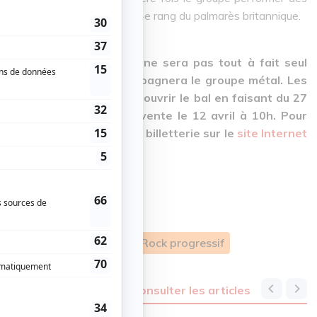
nt le dernier s’est hissé au 4e rang du palmarès britannique.
Deep Purple, le groupe ne sera pas tout à fait seul
du rock progressif, accompagnera le groupe métal. Les
oundabout
pourront donc ouvrir le bal en faisant du 27
es billets seront mis en vente le 12 avril à 10h. Pour
et, consultez le lien de la billetterie sur le
site Internet
Montréal
Centre Bell
Rock progressif
consulter les articles