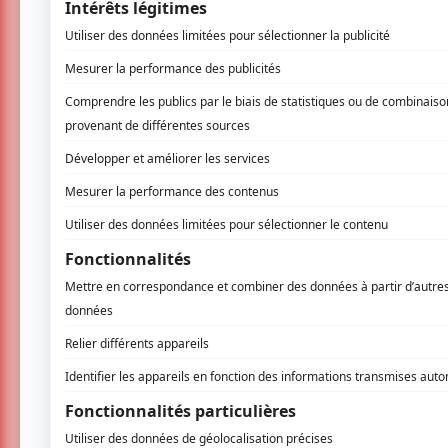
titres de l’album
Whoosh!
sorti en 2020 et do
Malgré une tournée centrée autour de 
encore une fois. YES, groupe pionnier 
morceaux
Owner of a Lonely Heart
et
R
août une soirée rock au Centre Bell. L
réserver votre place et acheter votre bill
d’Evenko
.
Deep Purple
YES
Centre Bell
Rock
ÉGALEMENT À LA UNE