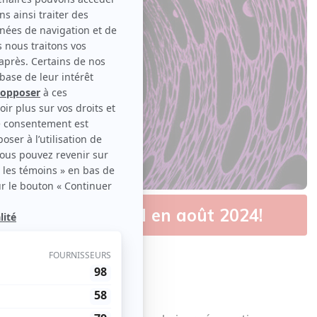
ge au Centre Bell en août 2024!
les
original