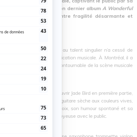
S avec sa tournée mondiale, captivant le public par sa
a tournée accompagnant son dernier album
A Wonderful
tensité rare, oscillant entre fragilité désarmante et
Another Love
, ce musicien au talent singulier n’a cessé de
risme, mélancolie et sophistication musicale. À Montréal, il a
rès ses débuts, une figure incontournable de la scène musicale
lle a eu le bonheur de découvrir Jade Bird en première partie,
istible. Accompagnée de sa guitare sèche aux couleurs vives,
ntre folk et country pop. Sa voix, son humour spontané et sa
 installant une connivence joyeuse avec le public.
e six musiciens (guitare, basse, saxophone, trompette, violon