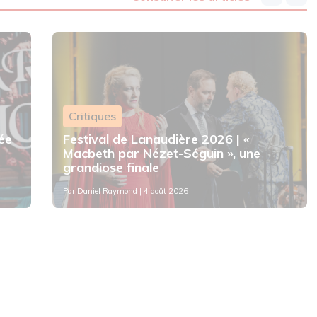
Critiques
ée
Festival de Lanaudière 2026 | «
Macbeth par Nézet-Séguin », une
grandiose finale
Par
Daniel Raymond
| 4 août 2026