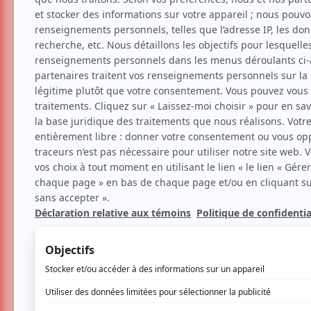
Tom Odell envoûte le MT
Critiques
Musique
Par
Ninon Guillet
| 30 septembre 2025 | Cont