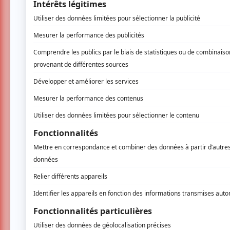
et batterie), l’ambiance change du tout au to
chose d’indescriptible se passe. Sa voix s’é
morceau entamé que les larmes montent : c’est
émotion brute, cette sincérité sans artif
Odell : c’est une extension de lui-même, un 
La scénographie vient sublimer ce dialog
moments de transe rock, soutenus par des
instants de grâce suspendue, lorsque seu
accompagnent son piano.
Chaque chanson est un univers en soi, une m
reste silencieuse, captivée, presque religieu
Le concert suit une structure fluide, mais m
Pretend
ou encore
Best Day of My Life
s’e