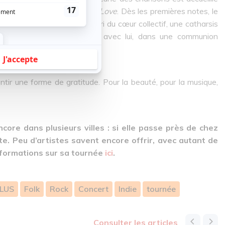
ent tant attendu :
Another Love
. Dès les premières notes, le
hanson résonne comme un cri du cœur collectif, une catharsis
, et la salle entière chante avec lui, dans une communion
plus que méritée.
sentir une forme de gratitude. Pour la beauté, pour la musique,
ore dans plusieurs villes : si elle passe près de chez
e. Peu d’artistes savent encore offrir, avec autant de
informations sur sa tournée
ici
.
LUS
Folk
Rock
Concert
Indie
tournée
consulter les articles