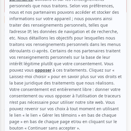
qu’introspectif
Critiques
Musique
Festival
Par
Ambre Bangoura
| 12 juin 2026 | Photo : Felix AAA. Photo
fournie par les Francos | Contenu original
Huit ans après son dernier passage à Montréal,
Orelsan a enfin retrouvé le public québécois le 11 juin
au Centre Bell. Chargé d’ouvrir les Francos de
Montréal, le rappeur français présentait également
en avant-première canadienne son film
Yoroï
le
même jour. Concernant son concert c’est un
spectacle ambitieux mêlant musique, cinéma et récit
autobiographique, une proposition immersive qui a
transformé cette soirée en véritable voyage
intérieur.