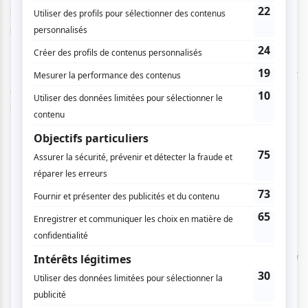
le spectacle brouille volontairement les frontières entre
performance musicale et théâtrale.
Le premier chapitre, intitulé « La fuite », ouvre la soirée sur
une note introspective. Au fil des tableaux, Orelsan retrace
les différentes étapes de son parcours artistique, de ses
débuts à la fin des années 2000 jusqu’à aujourd’hui. Cette
structure chronologique permet de revisiter sa carrière tout
en mettant en lumière les transformations personnelles qui
ont façonné son œuvre.
La force du spectacle réside justement dans cet équilibre
entre confession intime et expérience collective. Alors que
des morceaux comme
Basique
,
La Pluie
,
Tu l’as voulu
déclenchent instantanément l’enthousiasme de la foule,
d’autres passages plongent le Centre Bell dans une écoute
attentive, presque contemplative.