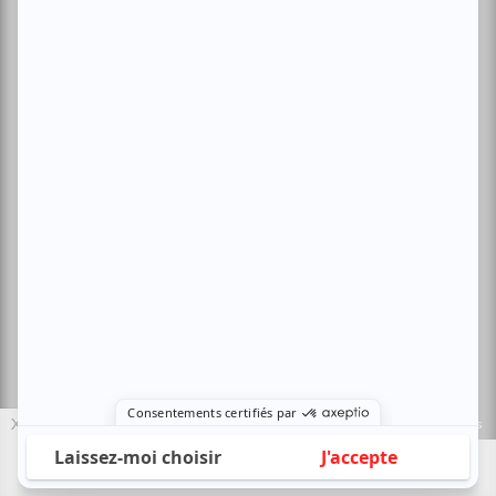
Politique de confidentialité
Nous contacter
Sites amis:
Baron MAG
Bible Urbaine
Le Canal Auditif
Sors-tu.ca
4521 Boul. Saint-Laurent, Montréal, QC H2T 1R2, Canada
© Copyright ATUVU.CA Tous droits réservés
X
Le nouveau site atuvu.ca a reçu le soutien du Fonds du Canada pour les
périodiques