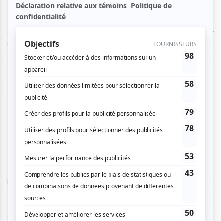
Dès les premières minutes, l’artiste donne le ton. Entouré
de son équipe et de ses parents, il invite le public à franchir
une porte vers son univers, un univers fortement inspiré du
Japon, mais surtout ancré dans ses propres réflexions.
Doutes, frustrations, ambitions et démons personnels
deviennent les fils conducteurs d’un récit qui se déploie
tout au long de la soirée.
Un spectacle pensé comme un récit
La scénographie impressionne immédiatement. Plus
proche d’un film découpé en chapitres que d’un concert
traditionnel, il se construit comme une œuvre narrative.
Entre projections vidéo, décors évolutifs, références à la
culture japonaise et créatures inspirées du folklore nippon,