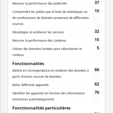
Le deuxième chapitre, « Armure », fait basculer le concert
dans une dimension plus intime et introspective. On quitte
l’énergie nostalgique du show pour entrer dans la tête
d’Orelsan, là où le succès prend une autre forme : celle du
poids, du vide après la scène, et des obligations qui
s’enchaînent.
Sur scène, cette partie traduit ce contraste entre ce qu’il a
voulu et ce qu’il vit maintenant. La célébrité n’est plus
seulement une réussite, mais aussi une charge mentale,
une distance avec lui-même. L’armure symbolise cette
protection qu’il s’est construite pour tenir dans ce rythme
mais qu’il ne peut plus enlever…
C’est aussi un moment où il évoque sa future paternité et