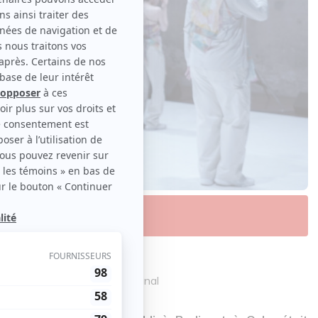
ésie en mouvement
 Nadja Krüger | Contenu original