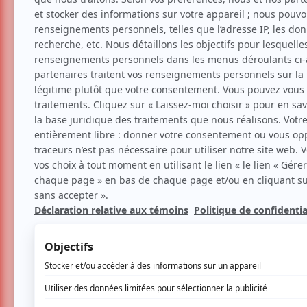
FTA 2025 | «Shiraz» : po
Festival
Critiques
Danse
Par
Rosalie Chretien
| 26 mai 2025 | Photo :