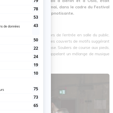
anien Armin Hokmi, établi à Berlin et à Oslo, était
ce des Arts, du 22 au 25 mai, dans le cadre du Festival
xpérience sensuelle et hypnotisante.
nt sur le tapis de danse lors de l’entrée en salle du public.
rceaux de tissus asymétriques couverts de motifs suggérant
ent être dans un état de transe. Souliers de course aux pieds,
hme d’une trame répétitive rappelant un mélange de musique