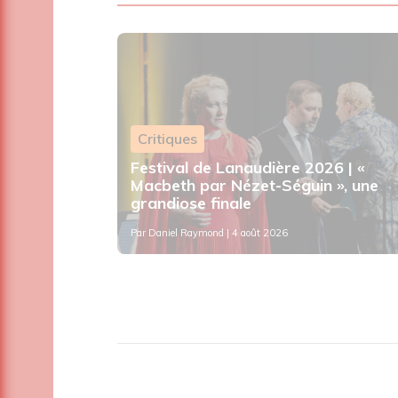
Critiques
e journée
Festival de Lanaudière 2026 | «
aris
Macbeth par Nézet-Séguin », une
grandiose finale
Par
Daniel Raymond
| 4 août 2026