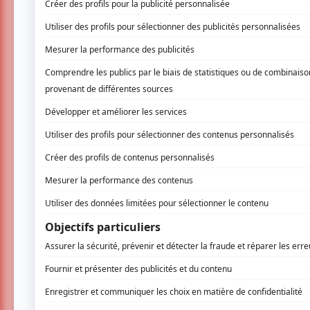
Le spectacle
Shiraz
du chorégraphe ir
présenté à la Cinquième Salle de la Pla
TransAmériques (FTA). Retour sur une e
Les six interprètes bougeaient déjà douceme
Vêtus de tenues claires, agrémentées de mo
des taches d’aquarelle, ces derniers semblai
les danseuses et danseurs suivaient le ryt
de boîte de nuit et de musique du monde.