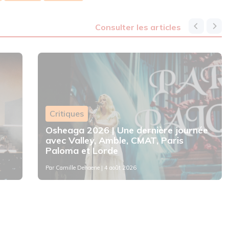
consulter les articles
Critiques
Osheaga 2026 | Une dernière journée
avec Valley, Amble, CMAT, Paris
Paloma et Lorde
Par
Camille Dehaene
| 4 août 2026