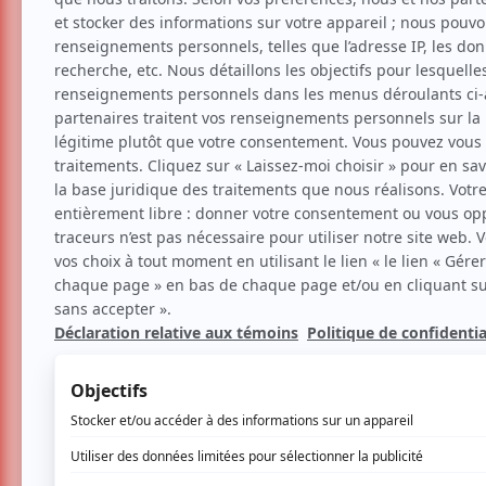
David Beaucage au Club S
hilarant!
La critique humour de Clara
Humour
Par
Clara Bich
| 31 mars 2025 | Contenu orig