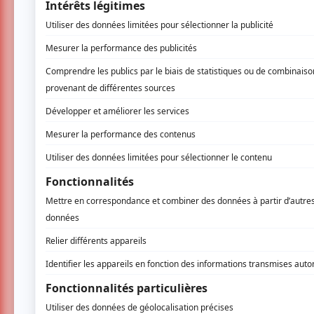
Les thèmes abordés sont variés : des group
en passant par l’inflation, l’amour, le cél
showbiz. Accompagné tantôt à la guitare ac
brillamment ciselées, capables de provoquer au
Avec une énergie folle et un humour décalé, 
comble, il enchaîne les applaudissements et 
co-écrit avec
Alexandre Forest
et mis en s
grandissant de ces trois artistes qui se so
La mise en scène est soutenue par une conce
dynamique à l’ensemble. Beaucage affirme ne 
coupures abruptes entre les numéros pourrai
apparent participe à l'ADN du spectacle.