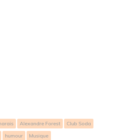
marais
Alexandre Forest
Club Soda
humour
Musique