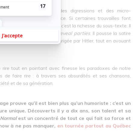
t chaotique, jouant sur des digressions et des micro-
 sans réelle ligne directrice. Si certaines trouvailles font
s ce qui frappe avant tout, c’est la richesse du sous-texte. Il
me l’absurdité des
gender reveal parties
. Il pousse la satire
ble d’une « éco-gestapo » dirigée par Hitler, tout en avouant
le rire tout en pointant avec finesse les paradoxes de notre
de faire rire : à travers ses absurdités et ses chansons,
ciété et de sa génération.
e prouve qu’il est bien plus qu’un humoriste : c’est un
ure unique. Découverts il y a dix ans, son talent et sa
 Normal
est un concentré de tout ce qui fait sa force et
show à ne pas manquer,
en tournée partout au Québec