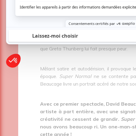
L’humour de Beaucage est volontairemen
personnages qui peuvent s’accumuler parfois
mouche, d’autres passent plus inaperçues. Mai
aborde avec audace des sujets variés, com
encore plus loin avec une caricature improba
que Greta Thunberg lui fait presque peur.
Mêlant satire et autodérision, il provoque 
époque.
Super Normal
ne se contente pas 
Beaucage livre un portrait acéré de notre so
Avec ce premier spectacle, David Beaucag
artiste à part entière, avec une signat
créativité ne cessent de grandir.
Super
nous avons beaucoup ri. Un one-man-
cette année !