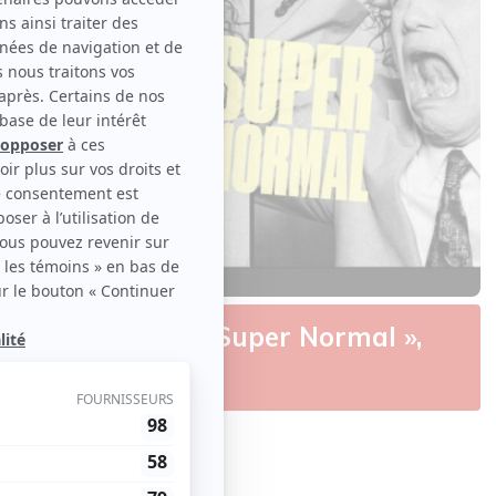
oda | Plus que « Super Normal »,
Critiques
inal