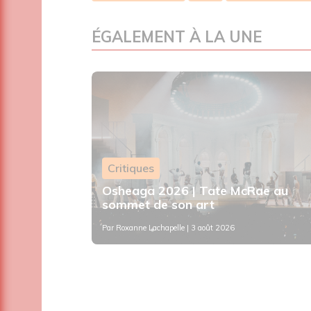
ÉGALEMENT À LA UNE
Critiques
 festival
Osheaga 2026 | Tate McRae au
d
sommet de son art
Par
Roxanne Lachapelle
| 3 août 2026