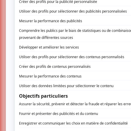
On ne présente plus David Beaucage. D
humoriste incontournable de la scè
regrettés cabarets
Monocle et Moqueri
les projets : ancien régulier du
Zoofest
,
Levac
et
Pierre-Yves Roy-Desmarais
, 
auteur de quelques
chansons virales pe
humour.
Cela faisait longtemps que nous suivions cet 
était grande. Verdict ? Nous n’avons pas été
Dès son entrée en scène, guitare en main, 
spectacle d’humour conventionnel. La musi
déconcertante qu’il enchaîne sketches et c
pas qu’un accessoire humoristique, il fait par