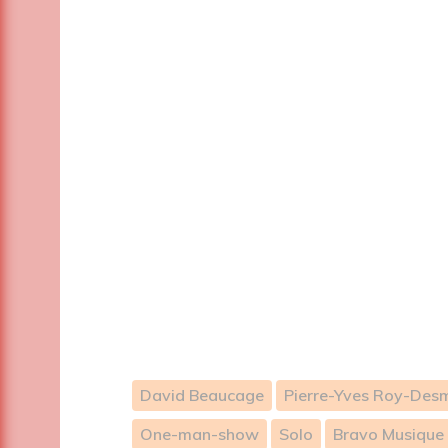
David Beaucage
Pierre-Yves Roy-Des
One-man-show
Solo
Bravo Musique