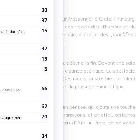
es de discussion familiaux sur Messenger à Greta Thunberg,
ibat, les Ted Talk et les codes des spectacles d’humour et du
oustique, tantôt à l'électrique, il distille des
punchlines
tant le rire que la réflexion.
Beaucage capte son public du début à la fin. Devant une salle
les fous rires, preuve de son aisance scénique. Le spectacle,
cène par Pierre-Yves Roy-Desmarais, illustre bien le talent
nt imposés progressivement dans le paysage humoristique.
ption lumière originale et bien pensée, qui ajoute une touche
pas être à l’aise avec les transitions, et en effet, certaines
ent être fluidifiées. Mais loin d'être un frein, ce désordre