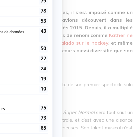
epuis une dizaine d’années, il s’est imposé comme un
ne montréalaise. Nous l’avions découvert dans les
es
du Medley Simple Malt dès 2015. Depuis, il a multiplié
 auteur pour des humoristes de renom comme
Katherine
animateur d’un
chouette balado sur le hockey
, et même
ndant la pandémie
. Un parcours aussi diversifié que son
artiste talentueux, et l’attente de son premier spectacle solo
 déçus !
Beaucage annonce la couleur :
Super Normal
sera tout sauf un
que y occupe une place centrale, et c’est avec une aisance
hansons aux mélodies accrocheuses. Son talent musical n’est
tie intégrante de son univers.