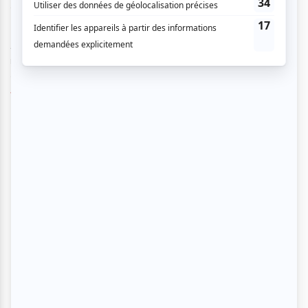
semaine du 5 et 6 décembre
Par
Charlie Cliche
| 4 décembre 2020
À défaut de pouvoir célébrer le temps des fêtes collés avec
nos personnes préférées, tournons-nous vers le milieu culturel
qui organise des...
Voir l'article
>