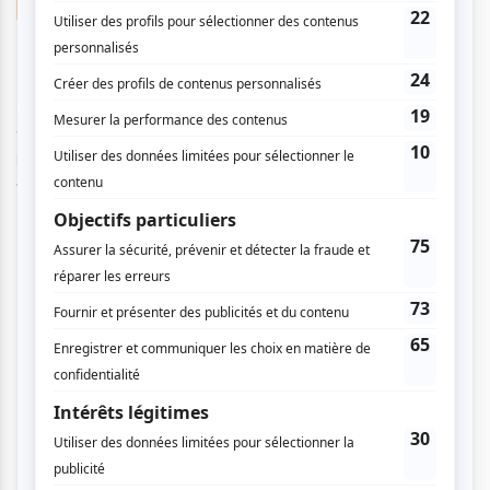
Suggestions musicales
Les nouveautés musicales de la semaine du
14 décembre
Par
Charlie Cliche
| 16 décembre 2020
Cette l’actualité musicale québécoise est prolifique, rien qu'à
voir le nombre de nouveaux vidéoclips. Chaque artiste nous
plonge dans son u...
Voir l'article
>