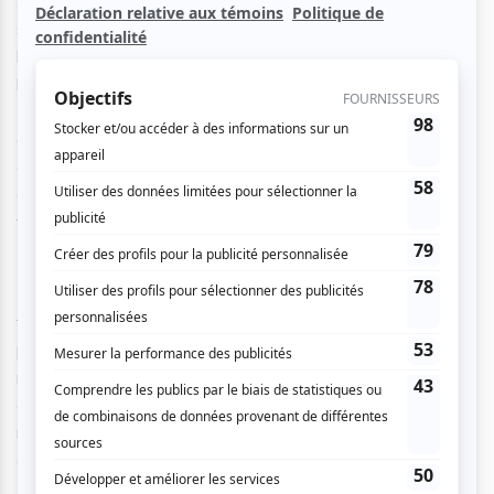
Sur disque, j’ai à maintes reprises écouté cet opéra – dans
son intégralité ou en partie –, chanté par des vedettes
légendaires telles l’incomparable ténor Nicolai Gedda dans
le rôle d’Egardo, et la
divina
Maria Callas dans celui de
Lucia. C’est donc dire que mon oreille conditionnée
appréhendait quelque peu une production locale par des
chanteurs de la relève. Mais le suspens a été de courte
durée, et la surprise a été de taille grâce à une solide et
très talentueuse distribution.
Des sièges de choix dans la rangée C m’ont permis d’être
tout près de l’action et de la fosse d’orchestre. Ainsi, j’ai pu
pleinement goûter à toutes les subtilités de cette planante
musique en plus d’attentivement observer le jeu, les
attitudes et expressions des différents protagonistes. À
mon humble avis, tous se sont surpassés en habitant très
efficacement leurs rôles respectifs.