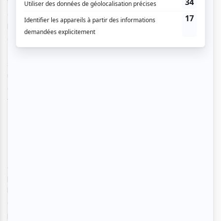
folie » de la scène 2 de l’acte III, que feue Maria Callas a
élevée au rang d’absolu chef-d’œuvre,et interprétée ici
brillamment par une
Brittany Rae
– dont la photo apparaît
ci-dessous – tout feu tout flamme, inspirée et inspirante.
Elle a ainsi offert une impressionnante prestation en
s’accaparant le rôle de flamboyante manière. Brittany est
une interprète des plus douées. Je me remémore le vérisme
de son jeu, ainsi que ses aigus, et j’en ai encore des
frissons.
Crédit photo : Page Facebook d’Opera McGill
Autre
fortissimo momento
, la scène 3 de l’acte III
qui a
présenté au ténor
Marcel « Edgardo » d’Entremont
l’opportunité de fièrement se distinguer par l’interprétation
du célébrissime et exigeant aria « Tombe degl’ avi miei…Fra
poco a me ricovero » dont il s’est très honorablement