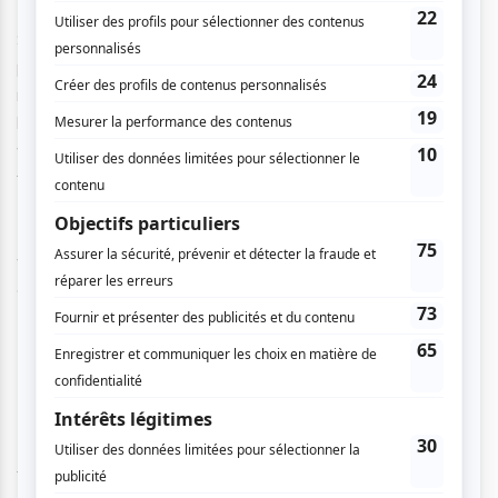
Souvent à l’opéra, les jeunes, beaux et élégants amoureux,
prévus au scénario ou décrits dans le libretto, n’ont pas
nécessairement l’âge ou le physique de jeune premier que
la crédibilité du rôle exigerait normalement. Mais dans la
version « McGill », la réalité a parfaitement épousé la
fiction. La ravissante, et même fascinante soprano
Brittany « Lucia » Rae
et le distingué ténor
Marcel «
Edgardo » d’Entremont
avaient tous deux et le
look
et la
voix; du fait même, ils ont donné tout son sens aux termes
« brillante distribution ».
Les autres protagonistes étaient le baryton
Bryan «
Enrico » De Parsia
, le baryton-basse
Jean-Philippe «
Raimondo » Mc Clish
, la soprano
Amelia « Alisa »
Lubrano
, le ténor
Sébastien « Arturo » Comtois
, le
ténor
Patrick « Normanno » McGill
et la soprano
Sarah