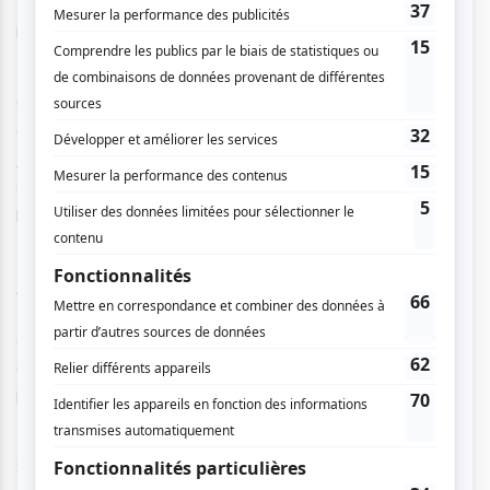
Dufresne
dans le rôle muet – mais non moins essentiel et
remarqué – de l’Apparition.
Cette œuvre compte une multitude de temps forts, si bien
qu’on ne s’y ennuie jamais, pas même une seule seconde.
J’avancerais même qu’elle constitue ni plus ni moins une
succession ininterrompue de
highlights
. Chaque rôle
principal connait son moment de gloire.
Je distingue malgré tout des moments franchement plus
fortissimi
que d’autres. Notamment, la scène 3 de l’acte II
durant laquelle on se régale littéralement du fameux et
envoûtant « sextette » et de la prestation d’un chœur des
plus présents et efficaces.
Sans oublier la quasi inénarrable et indicible « scène de la