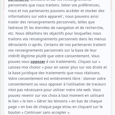
amour…
Musique
Par
Daniel Raymond
| 30 janvier 2018 | Contenu original
Dimanche dernier, par un après-midi frisquet d’hiver
québécois teigneux, le Monument-National a vu
triompher l’Opéra McGill. Ce dernier a présenté le
fabuleux opéra de Gaetano Donizetti,
Lucia Di
Lammermoor
, pour la troisième et dernière fois en
cette fin janvier. Cet incontestable chef-d’œuvre a
encore une fois été reçu avec débordement
d’enthousiasme par une salle bondée et ravie.