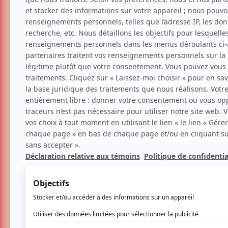
BIS + Ode to the Attempt
de Jan Martens à l'Usine 
Danse
Par
Clara Bich
| 27 février 2019 | Contenu or