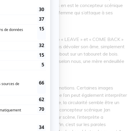
us Bronkhorst. Jan Martens en est le concepteur scénique
 portrait hypnotisant d’une femme qui s’attaque à ses
euse a écrit à la craie « STAY » « LEAVE » et « COME BACK »
Puis, elle s'est dévêtu pour nous dévoiler son âme, simplement
a commencé sa performance debout sur un tabouret de bois.
, Truus Bronkhorst a incarné, selon nous, une mère endeuillée
 cette peine.
tateur au plus près de ses émotions. Certaines images
me la figure de l’envol (que l’on peut également interpréter
 symbole de l’adieu. De même, la circularité semble être un
Truus Bronkhorst que chez son concepteur scénique Jan
ué sur son tabouret, puis sur scène, l’interprète a
ur elle-même, sans fin. Enfin, c’est sur les paroles