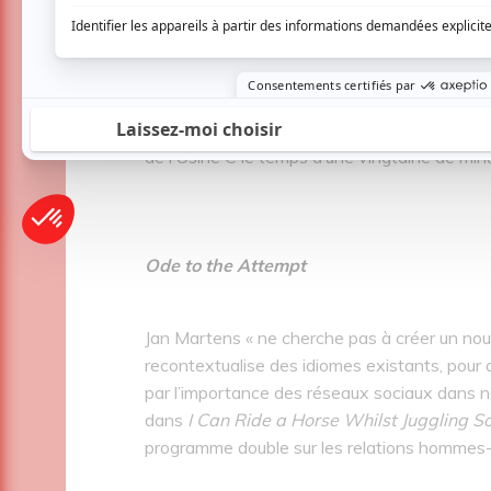
suivantes: «
It is so hard to go to the city 
a laissé son public sortir de la salle.
Avec cette performance sur le recommenceme
Bronkhorst interprète un cri de survie d’une m
de l’Usine C le temps d’une vingtaine de min
Ode to the Attempt
Jan Martens « ne cherche pas à créer un no
recontextualise des idiomes existants, pour q
par l’importance des réseaux sociaux dans not
dans
I Can Ride a Horse Whilst Juggling 
programme double sur les relations homme