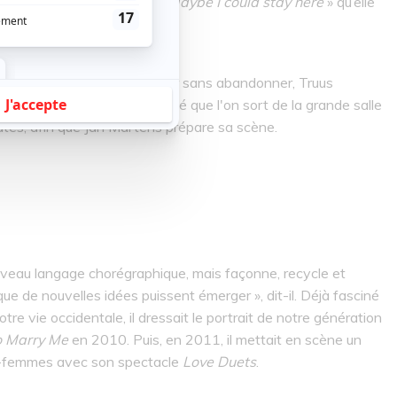
/ You wanted to be the sky / Maybe I could stay here
» qu’elle
nt et la force de continuer sans abandonner, Truus
ère en deuil. C’est bouleversé que l'on sort de la grande salle
utes, afin que Jan Martens prépare sa scène.
uveau langage chorégraphique, mais façonne, recycle et
ue de nouvelles idées puissent émerger », dit-il. Déjà fasciné
re vie occidentale, il dressait le portrait de notre génération
So Marry Me
en 2010. Puis, en 2011, il mettait en scène un
s-femmes avec son spectacle
Love Duets
.