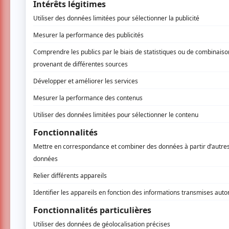
des années 1980 et 1990 aux Pays-Bas, Tru
depuis 2012. Cette performance brute est un
démons.
Arrivée sur scène en jogging coloré, la dans
au sol, sur du hard rock à pleine puissance. 
parée d’un body en dentelle noire, et elle 
Éclairée d’une lumière menée à la perfection
qui espère pouvoir survivre et revivre malgré
La mise en scène minimaliste ramène le spec
métaphoriques sont également touchantes com
comme un flottement) réalisée dos au public,
parti pris majeur de création, autant chez 
Martens. Avec un mouvement circulaire effect
représenté son rapport au temps en tournant s