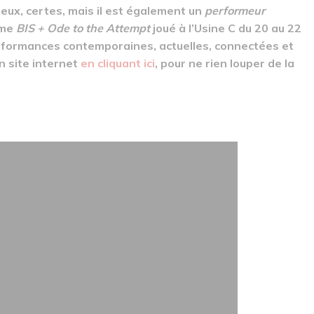
eux, certes, mais il est également un
performeur
mme
BIS + Ode to the Attempt
joué à l’Usine C du 20 au 22
erformances contemporaines, actuelles, connectées et
n site internet
en cliquant ici
, pour ne rien louper de la