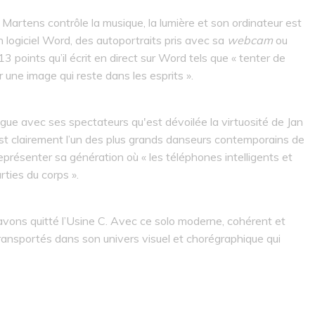
 Martens contrôle la musique, la lumière et son ordinateur est
on logiciel Word, des autoportraits pris avec sa
webcam
ou
13 points qu’il écrit en direct sur Word tels que « tenter de
r une image qui reste dans les esprits ».
ue avec ses spectateurs qu'est dévoilée la virtuosité de Jan
 est clairement l’un des plus grands danseurs contemporains de
 représenter sa génération où « les téléphones intelligents et
ties du corps ».
avons quitté l’Usine C. Avec ce solo moderne, cohérent et
ansportés dans son univers visuel et chorégraphique qui