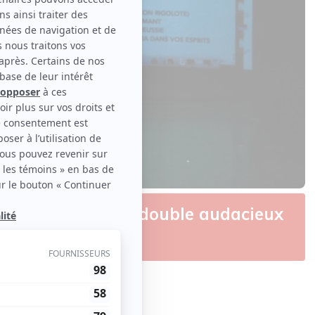
 | Un programme double audacieux
C
iginal