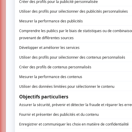
Metteur en scène et chorégraphe belge 
milieu de la danse contemporaine. Actif 
l’Usine C du 20 au 22 février 2019 le t
double
BIS + Ode to Attempt
. Bien qu’un
fallait vous en parler!
Les projets de Jan Martens explorent « la poss
narration et le conceptualisme », comme il le
l’Usine C le 20 février, il présentait des m
BIS
En première partie,
BIS
mettait en scène un s