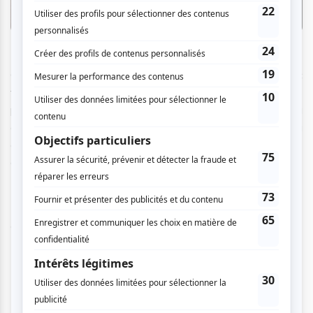
C’est un peu ce que veut démontrer
Camping
au public
familial qui s’installe dans la salle circulaire de la TOHU. Les
personnages hauts en couleur utilisent les éléments du
décor, comme les fenêtres et les portes des roulottes, la
corde à linge, la piscine, la table à pique-nique, pour leurs
acrobaties.
Êtes-vous nostalgiques de cette époque où vous partiez
camper avec vos parents et amis ?
Que verra-t-on en assistant à
Camping
?