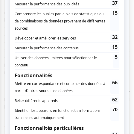
Il ne faut pas s’attendre à un spectacle où défilent des
numéros époustouflants d’acrobatie ou de voltige nous
laissant bouche bée, mais plutôt à un décor de terrain de
camping, avec des roulottes vintages, une tente, un feu de
camp et une table à pique-nique. Dans cet environnement,
des hommes et des femmes tissent des liens et
s’amusent. Le théâtre, la comédie et la danse sont
omniprésents et les numéros circassiens s’intercalent :
jonglerie, mains à mains, équilibre sur vélo ou sur de
multiples chaises empilées, roue allemande, mât chinois…
Le plaisir des artistes à être sur scène et à nous présenter
leur art est communicatif : à plusieurs reprises, on entend
les enfants rire à gorge déployée.
Ce mélimélo du spectacle vous donne une idée.