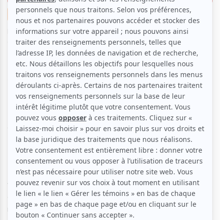
Cirque
Ève a vu, Ève a aimé
Famille
Par
Ève Christian
| 18 décembre 2023 | Photo : JF Savaria |
Contenu original
Le cirque est toujours un bienfait pour les yeux et
pour le cœur! Voici une idée de sortie familiale pour
occuper agréablement votre temps des fêtes.
« Camping? » C’est quoi
Camping
?
L’évocation du mot camping fait penser à la nature, les
vacances, la promiscuité. Plusieurs d’entre vous (pas moi,
car ce type de vacances n’a pas fait partie de ma vie!) se
rappellent sûrement d’agréables moments, de rencontres,