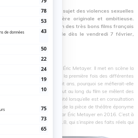
 nécessaire. Abordant le sujet des violences sexuelles
ique est conçu de manière originale et ambitieuse.
LES CHATOUILLES est l’un des très bons films français
n sujet difficile. En salle dès le vendredi 7 février,
isé par Andréa Bescond et Éric Metayer. Il met en scène la
i va accepter de parler pour la première fois des différentes
ant jeune. Alors âgée de huit ans, pourquoi se méfierait-elle
 jouer aux chatouilles » ? Tout au long du film se mêlent des
vie, et des retours à la réalité lorsqu’elle est en consultation
LES CHATOUILLES est adapté de la pièce de théâtre éponyme
 Bescond et mise en scène par Éric Metayer en 2016. C’est à
ise ce long-métrage en 2018, qui s’inspire des faits réels qui