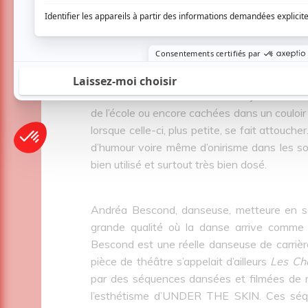
témoignage poignant, la réalisatrice et 
personnelle au grand jour. Le parti-pris narr
sa psychologue, nous avons accès à son
cinématographique qui permet des allers-
Cependant, Odette adulte vient s’introdu
retrouvent alors assises dans le jardin de la
de l’école ou encore cachées dans un couloi
lorsque celle-ci, plus petite, se fait attouch
d’humour voire même d’onirisme dans les souv
bien utilisé et surtout très bien dosé.
Andréa Bescond, danseuse, metteure en sc
grande qualité où la danse arrive comme 
Bescond est une réelle danseuse de carrière 
pièce de théâtre s’appelait d’ailleurs
Les Cha
par des séquences dansées et filmées de 
l’esthétisme d’UNDER THE SKIN. Ces séque