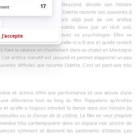
actrice principale, Andréa Bescond, dévoile son histoire
atif est très original : alors qu’Odette raconte ses souvenirs à
 récit. Plusieurs films ont déjà joué de cet artifice
retours dans deux temporalités liées par un récit oral.
ire dans son propre récit avec sa psychologue. Elles se
 maison de son père lorsque celle-ci a 8 ans et qu’elle revient
r à faire la séance en chuchotant dans un chalet en Montagne
er. Cet artifice narratif est assumé et permet d’apporter un peu
enirs difficiles que raconte Odette. C’est un parti-pris très
ène et actrice offre une performance et une œuvre d’une
une délivrance tout au long du film. Rappelons qu’Andréa
et qu’elle a toujours introduit la danse dans son histoire (la
touilles ou la Danse de la colère
). Le film se veut chapitré
manière très contemporaine dans un espace noir, proche de
nces rythment et illustrent les sentiments d’Odette. Les