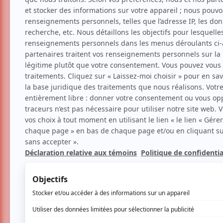
LES CHATOUILLES | un dra
La critique cinéma de Clara
Suggestion
Par
Clara Bich
| 6 février 2020 | Photo : St