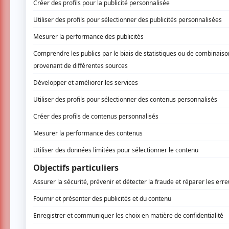
LES CHATOUILLES est un film dur. Dur et
sur mineurs, cet objet cinématograph
Récompensé de deux Césars en France, 
de cet hiver à ne pas louper, malgré so
partout au Québec.
LES CHATOUILLES est un film français réal
thérapie d’une jeune trentenaire, Odette, qu
agressions sexuelles qu’elle a vécues en ét
d’un ami de ses parents qui lui propose de «
flashbacks
d’elle à différents moments de sa 
avec sa psychologue. Il faut savoir que 
écrite et interprétée également par Andréa
nouveau épaulée d’Éric Metayer qu’elle coréal
se sont passés durant son enfance.