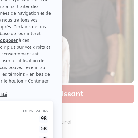
me violent et puissant
s de sorties
Cinéma
éphane Branchu | Contenu original